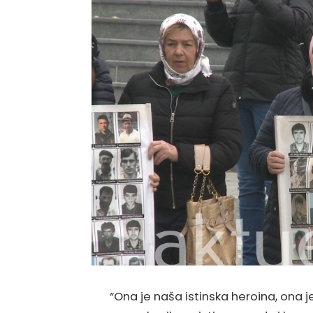
“Ona je naša istinska heroina, ona j