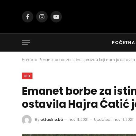
Facebook
Instagram
YouTube
POČETNA
Home
Emanet borbe za istinu i pravdu koji nam je ostavila
»
BIH
Emanet borbe za istin
ostavila Hajra Ćatić 
By
aktuelno.ba
nov 11, 2021
Updated:
nov 11, 2021