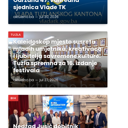
sjednica Vlade TK
aktuelno.ba
jul 30, 2026
TUZLA
Kaleidoskop mjesto susreta
mladih umjetnika, kreativaca
i ljubitelja savremene kulture:
Tuzla spremna za 16. izdanje
festivala
aktuelno.ba
jul 27, 2026
BIH
Nedžad Jusić dobitnik