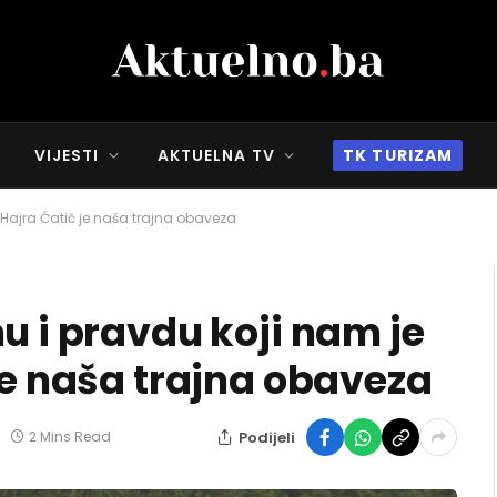
VIJESTI
AKTUELNA TV
TK TURIZAM
 Hajra Ćatić je naša trajna obaveza
u i pravdu koji nam je
je naša trajna obaveza
Podijeli
2 Mins Read