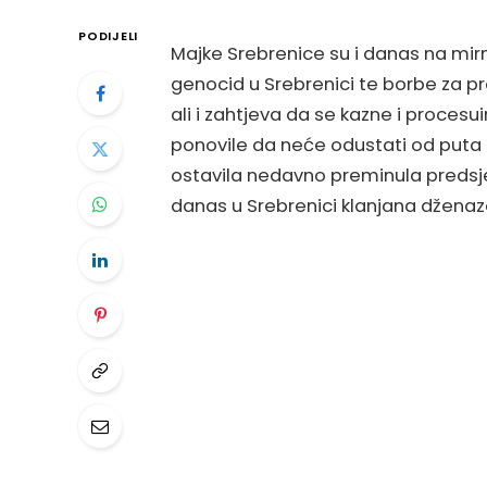
PODIJELI
Majke Srebrenice su i danas na mi
genocid u Srebrenici te borbe za pr
ali i zahtjeva da se kazne i procesu
ponovile da neće odustati od puta is
ostavila nedavno preminula predsje
danas u Srebrenici klanjana dženaz