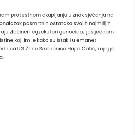
rnom protestnom okupljanju u znak sjećanja na
onalazak posmrtnih ostataka svojih najmilijih
iraju zločinci i egzekutori genocida, još jednom
tine koji im je kako su istakli u emanet
dnica UG Žene Srebrenice Hajra Ćatić, kojoj je
a.