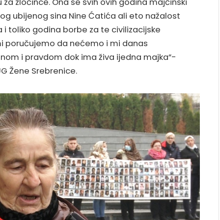
u za zločince. Ona se svih ovih godina majčinski
og ubijenog sina Nine Ćatića ali eto nažalost
i toliko godina borbe za te civilizacijske
 mi poručujemo da nećemo i mi danas
inom i pravdom dok ima živa ijedna majka”-
 UG Žene Srebrenice.