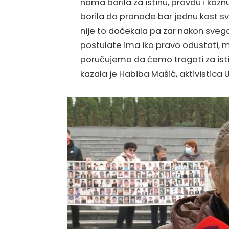
nama borila za istinu, pravdu i kazn
borila da pronađe bar jednu kost sv
nije to dočekala pa zar nakon svega 
postulate ima iko pravo odustati,
poručujemo da ćemo tragati za ist
kazala je Habiba Mašić, aktivistica