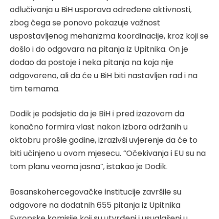
odlučivanja u BiH usporava određene aktivnosti,
zbog čega se ponovo pokazuje važnost
uspostavljenog mehanizma koordinacije, kroz koji se
došlo i do odgovara na pitanja iz Upitnika. On je
dodao da postoje i neka pitanja na koja nije
odgovoreno, ali da će u BiH biti nastavljen rad i na
tim temama.
Dodik je podsjetio da je BiH i pred izazovom da
konačno formira vlast nakon izbora održanih u
oktobru prošle godine, izrazivši uvjerenje da će to
biti učinjeno u ovom mjesecu. “Očekivanja i EU su na
tom planu veoma jasna”, istakao je Dodik.
Bosanskohercegovačke institucije završile su
odgovore na dodatnih 655 pitanja iz Upitnika
Evropske komisije koji su utvrđeni i usuglašeni u