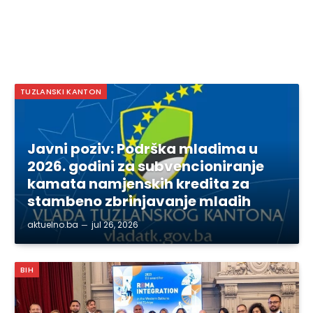
TUZLANSKI KANTON
Javni poziv: Podrška mladima u
2026. godini za subvencioniranje
kamata namjenskih kredita za
stambeno zbrinjavanje mladih
aktuelno.ba
jul 26, 2026
BIH