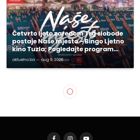
Četvrto ljeto zaredom Trg slobode
postaje Naše mjesto – Bingo Ljetno
kino Tuzla; Pogledajte program…
aktuelno.ba
aug 9, 2026