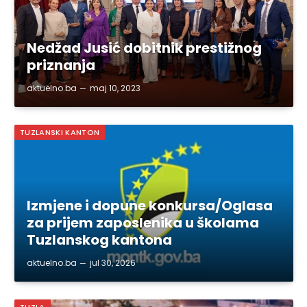
Nedžad Jusić dobitnik prestižnog
priznanja
aktuelno.ba
maj 10, 2023
TUZLANSKI KANTON
Izmjene i dopune konkursa/Oglasa
za prijem zaposlenika u školama
Tuzlanskog kantona
aktuelno.ba
jul 30, 2026
TUZLA