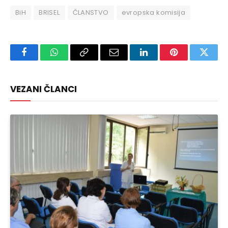
BiH
BRISEL
ČLANSTVO
evropska komisija
Facebook
WhatsApp
Copy
Email
LinkedIn
Pinterest
Twitte
Link
VEZANI ČLANCI