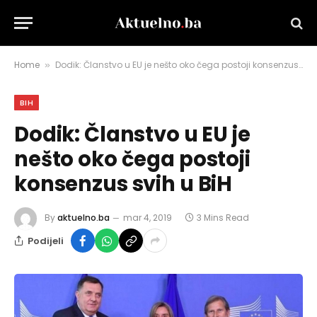
Home
Dodik: Članstvo u EU je nešto oko čega postoji konsenzus svih u BiH
»
BIH
Dodik: Članstvo u EU je
nešto oko čega postoji
konsenzus svih u BiH
By
aktuelno.ba
mar 4, 2019
3 Mins Read
Podijeli