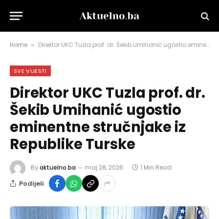
Home
Direktor UKC Tuzla prof. dr. Šekib Umihanić ugostio eminentne stručnjake iz Republike Turske
»
SVE VIJESTI
Direktor UKC Tuzla prof. dr.
Šekib Umihanić ugostio
eminentne stručnjake iz
Republike Turske
By
aktuelno.ba
maj 28, 2026
1 Min Read
Podijeli