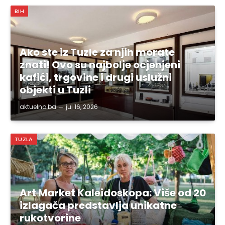
BIH
Ako ste iz Tuzle za njih morate
znati! Ovo su najbolje ocjenjeni
kafići, trgovine i drugi uslužni
objekti u Tuzli
aktuelno.ba
jul 16, 2026
TUZLA
Art Market Kaleidoskopa: Više od 20
izlagača predstavlja unikatne
rukotvorine