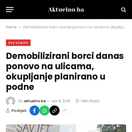
Home
Demobilizirani borci danas ponovo na ulicama, okupljanje planirano u podne
»
SVE VIJESTI
Demobilizirani borci danas
ponovo na ulicama,
okupljanje planirano u
podne
By
aktuelno.ba
apr 9, 2018
1 Min Read
Podijeli