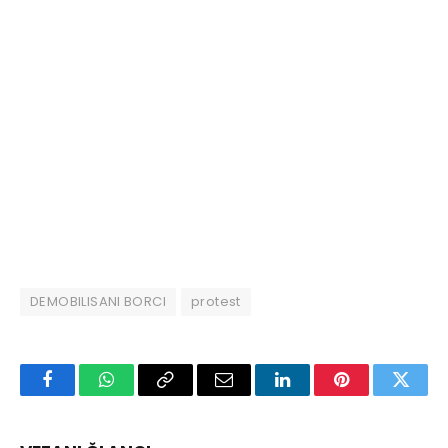
DEMOBILISANI BORCI
protest
Facebook
WhatsApp
Copy
Email
LinkedIn
Pinterest
Twitte
Link