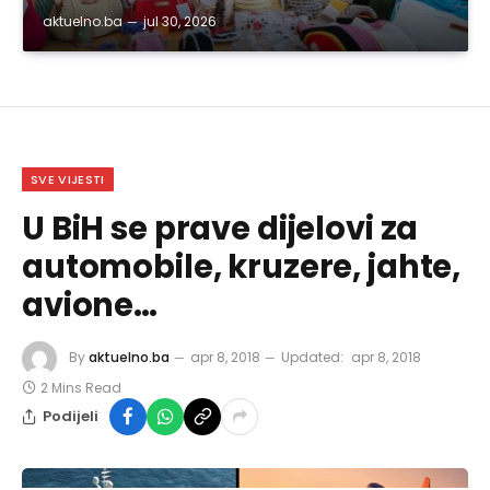
aktuelno.ba
jul 30, 2026
SVE VIJESTI
U BiH se prave dijelovi za
automobile, kruzere, jahte,
avione…
By
aktuelno.ba
apr 8, 2018
Updated:
apr 8, 2018
2 Mins Read
Podijeli