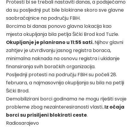
Protesti bi se trebali nastaviti danas, a podsjećamo
da su posljednji put bile blokirane skoro sve glavne
saobraćajnice na području FBiH.
Borcima bi danas ponovo glavna lokacija kao
mjesta okupljanja bila petlja Šićki Brod kod Tuzle.
Okupljanje je planirano u 11:55 sati.
Njihov glavni
zahtjev je utvrđivanju jasnog registra boraca,
minimalna naknada na osnovu registra i ukidanje
finansiranja svih boračkih organizacija.
Posljednji protesti na području FBiH su počeli 28.
februara, a najmasovnija okupljanja su bila na petlji
Šićki Brod.
Demobilizirani borci godinama ne mogu riješiti svoje
probleme zbog nezainteresiranosti vlasti
. Iz očaja
borci su prisiljeni blokirati ceste
.
Radiosarajevo