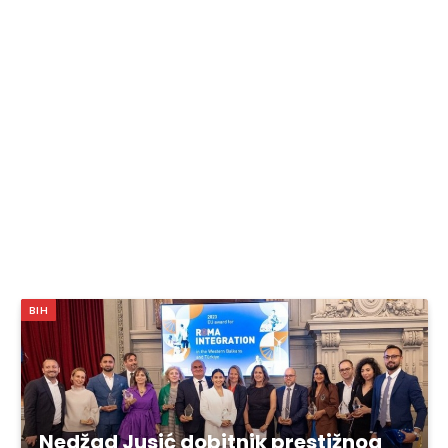
BIH
Nedžad Jusić dobitnik prestižnog