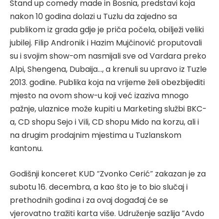
Stand up comedy made in Bosnia, predstavi koja
nakon 10 godina dolazi u Tuzlu da zajedno sa
publikom iz grada gdje je priča počela, obilježi veliki
jubilej. Filip Andronik i Hazim Mujčinović proputovali
su i svojim show-om nasmijali sve od Vardara preko
Alpi, Shengena, Dubaija…, a krenuli su upravo iz Tuzle
2013. godine. Publika koja na vrijeme želi obezbijediti
mjesto na ovom show-u koji već izaziva mnogo
pažnje, ulaznice može kupiti u Marketing službi BKC-
a, CD shopu Sejo i Vili, CD shopu Mido na korzu, ali i
na drugim prodajnim mjestima u Tuzlanskom
kantonu.
Godišnji konceret KUD “Zvonko Cerić” zakazan je za
subotu 16. decembra, a kao što je to bio slučaj i
prethodnih godina i za ovaj događaj će se
vjerovatno tražiti karta više. Udruženje sazlija ”Avdo