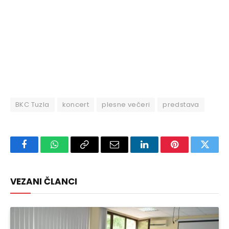
BKC Tuzla
koncert
plesne večeri
predstava
Facebook
WhatsApp
Copy
Email
LinkedIn
Pinterest
Twitte
Link
VEZANI ČLANCI