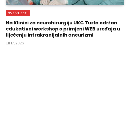
SVE VIJESTI
Na Klinici za neurohirurgiju UKC Tuzla održan
edukativni workshop o primjeni WEB uređaja u
liječenju intrakranijalnih aneurizmi
jul 17, 2026