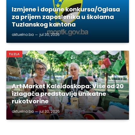
Izmjene i dopune konkursa/Oglasa
za prijem zaposlenika u školama
Tuzlanskog kantona
aktuelno.ba
jul 30, 2026
TUZLA
Art Market Kaleidoskopa: Više od 20
izlagača predstavlja unikatne
rukotvorine
aktuelno.ba
jul 30, 2026