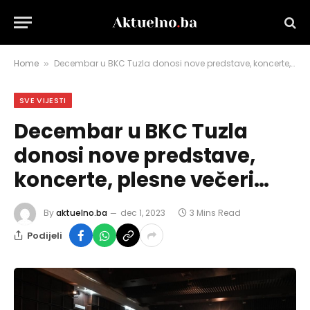
Home
Decembar u BKC Tuzla donosi nove predstave, koncerte, plesne večeri…
»
SVE VIJESTI
Decembar u BKC Tuzla
donosi nove predstave,
koncerte, plesne večeri…
By
aktuelno.ba
dec 1, 2023
3 Mins Read
Podijeli