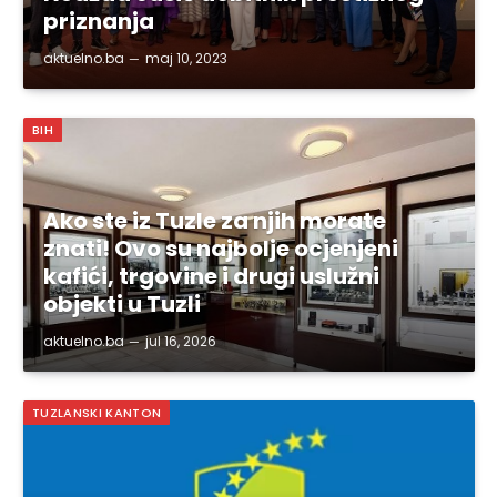
priznanja
aktuelno.ba
maj 10, 2023
BIH
Ako ste iz Tuzle za njih morate
znati! Ovo su najbolje ocjenjeni
kafići, trgovine i drugi uslužni
objekti u Tuzli
aktuelno.ba
jul 16, 2026
TUZLANSKI KANTON