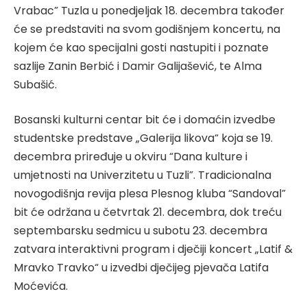
Vrabac” Tuzla u ponedjeljak 18. decembra također
će se predstaviti na svom godišnjem koncertu, na
kojem će kao specijalni gosti nastupiti i poznate
sazlije Zanin Berbić i Damir Galijašević, te Alma
Subašić.
Bosanski kulturni centar bit će i domaćin izvedbe
studentske predstave „Galerija likova“ koja se 19.
decembra priređuje u okviru “Dana kulture i
umjetnosti na Univerzitetu u Tuzli”. Tradicionalna
novogodišnja revija plesa Plesnog kluba “Sandoval”
bit će održana u četvrtak 21. decembra, dok treću
septembarsku sedmicu u subotu 23. decembra
zatvara interaktivni program i dječiji koncert „Latif &
Mravko Travko“ u izvedbi dječijeg pjevača Latifa
Moćevića.