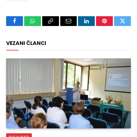
Facebook
WhatsApp
Copy
Email
LinkedIn
Pinterest
Twitte
Link
VEZANI ČLANCI
SVE VIJESTI