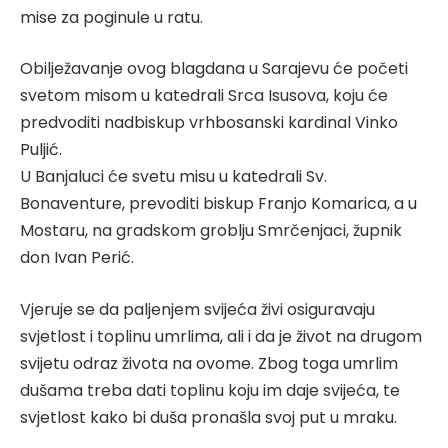
mise za poginule u ratu.
Obilježavanje ovog blagdana u Sarajevu će početi
svetom misom u katedrali Srca Isusova, koju će
predvoditi nadbiskup vrhbosanski kardinal Vinko
Puljić.
U Banjaluci će svetu misu u katedrali Sv.
Bonaventure, prevoditi biskup Franjo Komarica, a u
Mostaru, na gradskom groblju Smrčenjaci, župnik
don Ivan Perić.
Vjeruje se da paljenjem svijeća živi osiguravaju
svjetlost i toplinu umrlima, ali i da je život na drugom
svijetu odraz života na ovome. Zbog toga umrlim
dušama treba dati toplinu koju im daje svijeća, te
svjetlost kako bi duša pronašla svoj put u mraku.