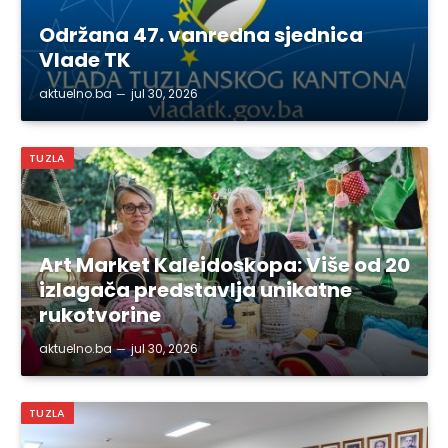
Održana 47. vanredna sjednica
Vlade TK
aktuelno.ba
jul 30, 2026
TUZLA
Art Market Kaleidoskopa: Više od 20
izlagača predstavlja unikatne
rukotvorine
aktuelno.ba
jul 30, 2026
TUZLA