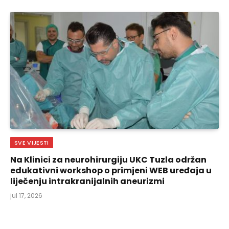
SVE VIJESTI
Na Klinici za neurohirurgiju UKC Tuzla održan
edukativni workshop o primjeni WEB uređaja u
liječenju intrakranijalnih aneurizmi
jul 17, 2026