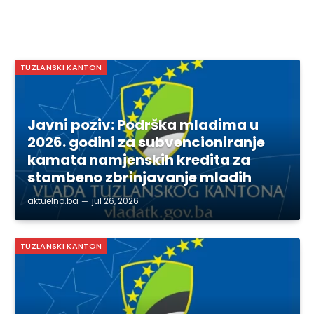
TUZLANSKI KANTON
Javni poziv: Podrška mladima u
2026. godini za subvencioniranje
kamata namjenskih kredita za
stambeno zbrinjavanje mladih
aktuelno.ba
jul 26, 2026
TUZLANSKI KANTON