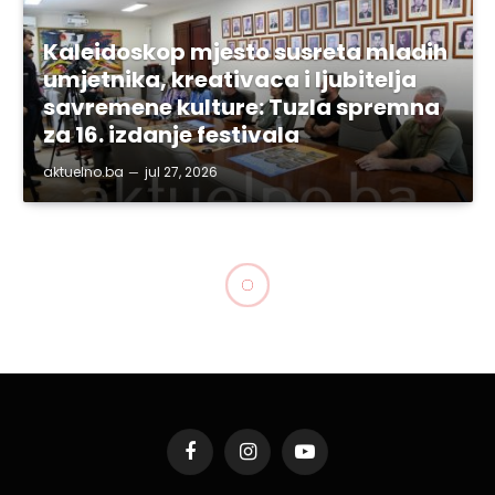
Kaleidoskop mjesto susreta mladih
umjetnika, kreativaca i ljubitelja
savremene kulture: Tuzla spremna
za 16. izdanje festivala
aktuelno.ba
jul 27, 2026
BIH
Pale: Pronađen originalni
Dejtonski sporazum
By
aktuelno.ba
okt 31, 2017
1 Min Read