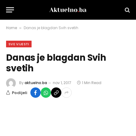
Home
Danas je blagdan Svih svetih
»
SVE VIJESTI
Danas je blagdan Svih
svetih
By
aktuelno.ba
nov 1, 2017
1 Min Read
Podijeli