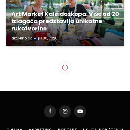
Art Market Kaleidoskopa: Više od 20
izlagača predstavlja unikatne
rukotvorine
aktuelno.ba
jul 30, 2026
SVE VIJESTI
Podrška uspjesima
Streljačkog kluba Tuzla
By
aktuelno.ba
feb 1, 2022
1 Min Read
Podijeli