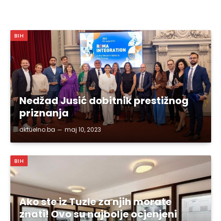
BIH
Nedžad Jusić dobitnik prestižnog
priznanja
aktuelno.ba
maj 10, 2023
BIH
Ako ste iz Tuzle za njih morate
znati! Ovo su najbolje ocjenjeni