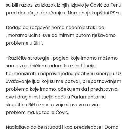
su bili razlozi za izlazak iz njih, izjavio je Čović za Fenu
pred današnje obraćanje u Narodnoj skupštini RS-a.
Dodaje da razgovor nema nadomjestak i da
„moramo učiniti sve da mirnim putom rješavamo
probleme u BiH“.
-Različite strategije i pogledi koje imamo možemo
samo zajedničkim radom kroz institucije
harmonizirati i napraviti jednu pozitivnu sinergiju. Uz
uvažavanje ljudi koji su me pozvali, prepoznavanjem
problema koje imamo, očekujem da i predstavnici
ove i drugih institucija dođu u Parlamentarnu
skupštinu BiH i iznesu svoje stavove o svim
problemima, kazao je Čović.
Naglašava da će istupati i kao predsjedatelj Doma