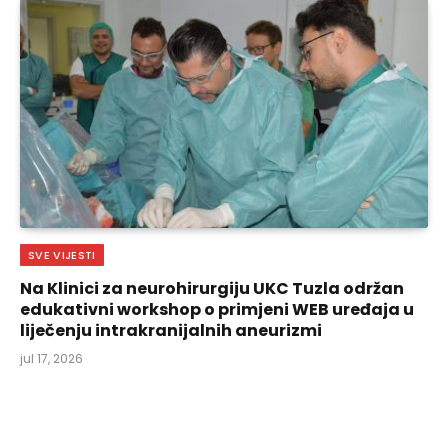
SVE VIJESTI
Na Klinici za neurohirurgiju UKC Tuzla održan
edukativni workshop o primjeni WEB uređaja u
liječenju intrakranijalnih aneurizmi
jul 17, 2026