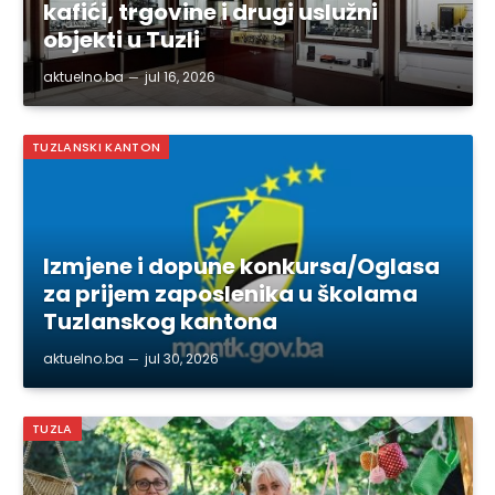
kafići, trgovine i drugi uslužni
objekti u Tuzli
aktuelno.ba
jul 16, 2026
TUZLANSKI KANTON
Izmjene i dopune konkursa/Oglasa
za prijem zaposlenika u školama
Tuzlanskog kantona
aktuelno.ba
jul 30, 2026
TUZLA