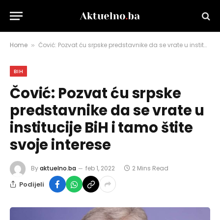
Home
Čović: Pozvat ću srpske predstavnike da se vrate u institucije BiH i tamo štite svoje interese
»
BIH
Čović: Pozvat ću srpske
predstavnike da se vrate u
institucije BiH i tamo štite
svoje interese
By
aktuelno.ba
feb 1, 2022
2 Mins Read
Podijeli