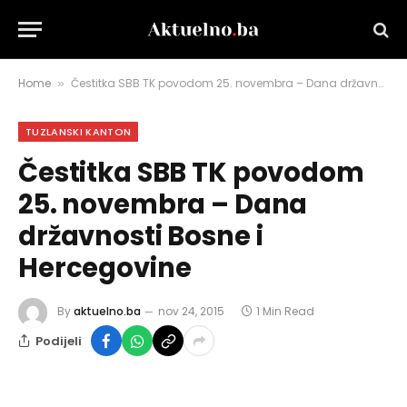
Home
Čestitka SBB TK povodom 25. novembra – Dana državnosti Bosne i Hercegovine
»
TUZLANSKI KANTON
Čestitka SBB TK povodom
25. novembra – Dana
državnosti Bosne i
Hercegovine
By
aktuelno.ba
nov 24, 2015
1 Min Read
Podijeli