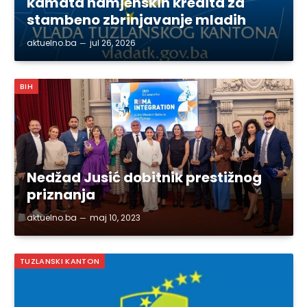
kamata namjenskih kredita za
stambeno zbrinjavanje mladih
aktuelno.ba
jul 26, 2026
BIH
Nedžad Jusić dobitnik prestižnog
priznanja
aktuelno.ba
maj 10, 2023
TUZLANSKI KANTON