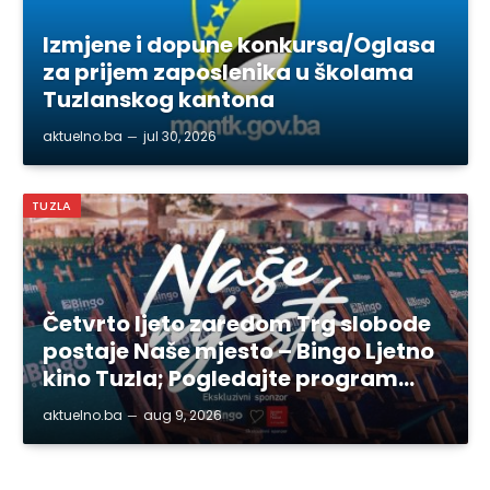
Izmjene i dopune konkursa/Oglasa
za prijem zaposlenika u školama
Tuzlanskog kantona
aktuelno.ba
jul 30, 2026
TUZLA
Četvrto ljeto zaredom Trg slobode
postaje Naše mjesto – Bingo Ljetno
kino Tuzla; Pogledajte program…
aktuelno.ba
aug 9, 2026