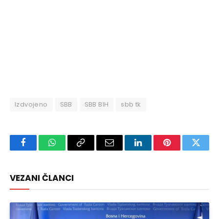
Izdvojeno
SBB
SBB BIH
sbb tk
Facebook
WhatsApp
Copy
Email
LinkedIn
Pinterest
Twitte
Link
VEZANI ČLANCI