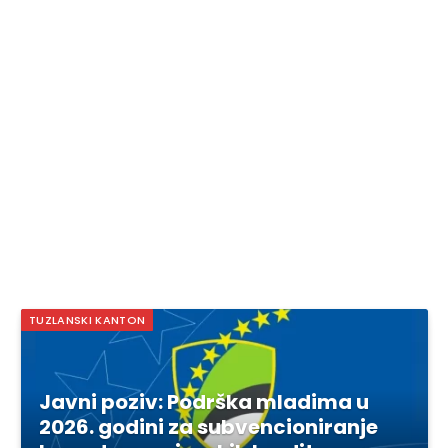
TUZLANSKI KANTON
Javni poziv: Podrška mladima u
2026. godini za subvencioniranje