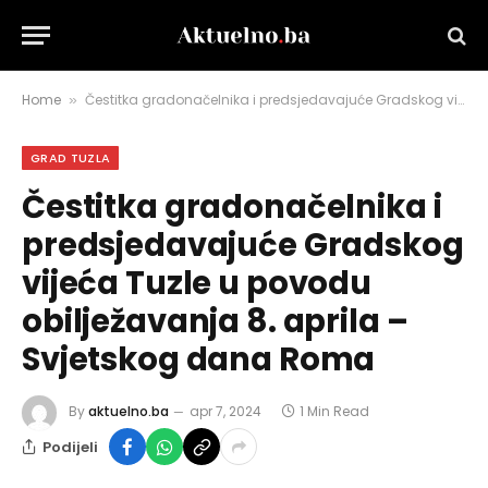
Home
Čestitka gradonačelnika i predsjedavajuće Gradskog vijeća Tuzle u povodu obilježavanja 8. aprila – Svjetskog dana Roma
»
GRAD TUZLA
Čestitka gradonačelnika i
predsjedavajuće Gradskog
vijeća Tuzle u povodu
obilježavanja 8. aprila –
Svjetskog dana Roma
By
aktuelno.ba
apr 7, 2024
1 Min Read
Podijeli