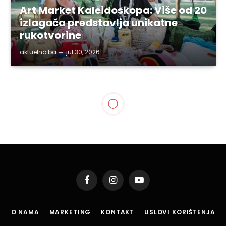
Art Market Kaleidoskopa: Više od 20
izlagača predstavlja unikatne
rukotvorine
aktuelno.ba
jul 30, 2026
GRAD TUZLA
Gradonačelnik Lugavić
primio Kadira Nargalića,
osvajača evropskog zlata
u MMA
By
aktuelno.ba
apr 7, 2024
1 Min Read