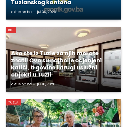
Tuzlanskog kantona
aktuelno.ba
jul 30, 2026
BIH
Ako ste iz Tuzle za njih morate
znati! Ovo su najbolje ocjenjeni
kafići, trgovine i drugi uslužni
objekti u Tuzli
aktuelno.ba
jul 16, 2026
TUZLA