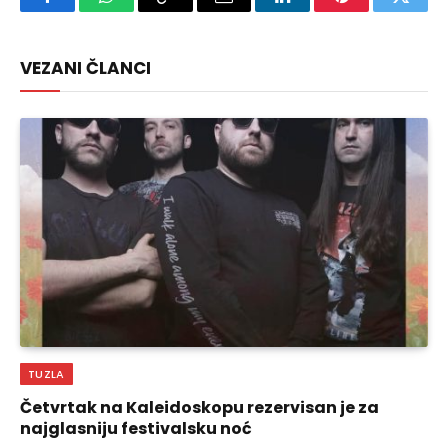
Facebook
WhatsApp
Copy
Email
LinkedIn
Pinterest
Twitte
Link
VEZANI ČLANCI
TUZLA
Četvrtak na Kaleidoskopu rezervisan je za
najglasniju festivalsku noć