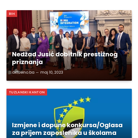
BIH
Nedžad Jusić dobitnik prestižnog
priznanja
aktuelno.ba
maj 10, 2023
TUZLANSKI KANTON
Izmjene i dopune konkursa/Oglasa
za prijem zaposlenika u školama