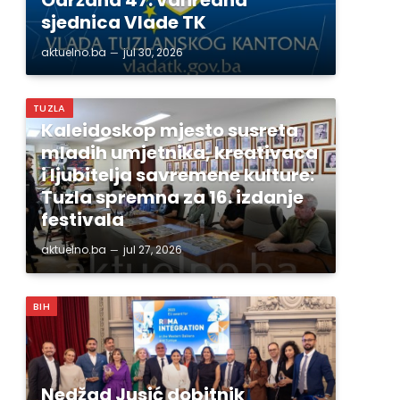
sjednica Vlade TK
aktuelno.ba
jul 30, 2026
TUZLA
Kaleidoskop mjesto susreta
mladih umjetnika, kreativaca
i ljubitelja savremene kulture:
Tuzla spremna za 16. izdanje
festivala
aktuelno.ba
jul 27, 2026
BIH
Nedžad Jusić dobitnik