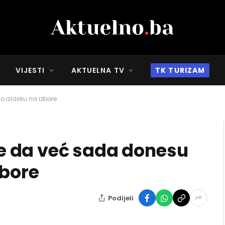
VIJESTI
AKTUELNA TV
TK TURIZAM
 izlasku na izbore
 da već sada donesu
zbore
Podijeli