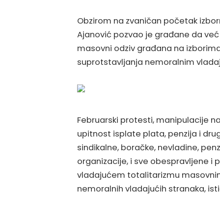
Obzirom na zvaničan početak izbor
Ajanović pozvao je građane da već s
masovni odziv građana na izborima i 
suprotstavljanja nemoralnim vlada
Februarski protesti, manipulacije
upitnost isplate plata, penzija i 
sindikalne, boračke, nevladine, pen
organizacije, i sve obespravljene i
vladajućem totalitarizmu masovnim 
nemoralnih vladajućih stranaka, ist