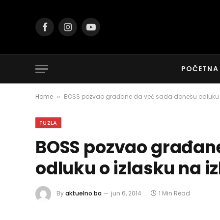
Facebook
Instagram
YouTube
POČETNA
Home
BOSS pozvao građane da već sada donesu odluku o
»
TUZLA
BOSS pozvao građane
odluku o izlasku na i
By
aktuelno.ba
jun 6, 2014
1 Min Read