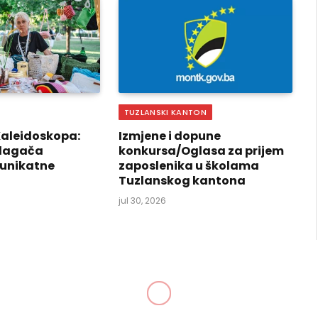
TUZLANSKI KANTON
Kaleidoskopa:
Izmjene i dopune
izlagača
konkursa/Oglasa za prijem
 unikatne
zaposlenika u školama
Tuzlanskog kantona
jul 30, 2026