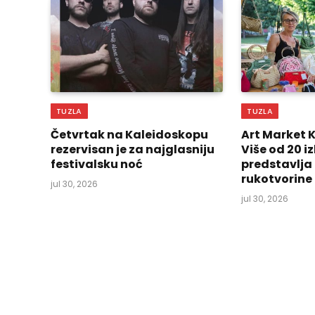
TUZLA
TUZLA
Četvrtak na Kaleidoskopu
Art Market 
rezervisan je za najglasniju
Više od 20 
festivalsku noć
predstavlja
rukotvorine
jul 30, 2026
jul 30, 2026