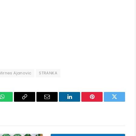
Mirnes Ajanovic
STRANKA
k
WhatsApp
Copy
Email
LinkedIn
Pinterest
Twitter
Link