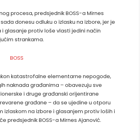
nog procesa, predsjednik BOSS-a Mirnes
ada donesu odluku o izlasku na izbore, jer je
glasanje protiv loše vlasti jedini način
jućim strankama.
 nakon katastrofalne elementarne nepogode,
drugih naknada građanima – obavezuju sve
zionerske i druge građanski orijentirane
 prevarene građane – da se ujedine u otporu
izlaskom na izbore i glasanjem protiv loših i
iče predsjednik BOSS-a Mirnes Ajanović.