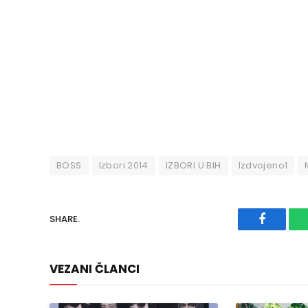
BOSS
Izbori 2014
IZBORI U BIH
Izdvojeno1
SHARE.
Faceboo
VEZANI ČLANCI