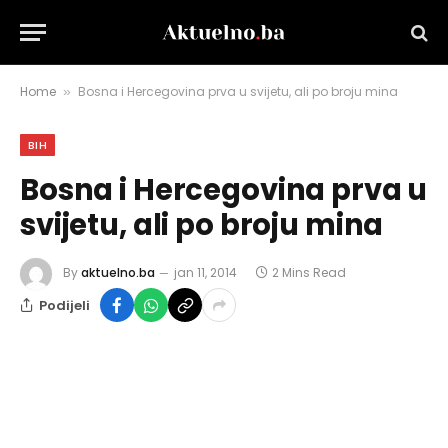
Home
Bosna i Hercegovina prva u svijetu, ali po broju mina
»
BIH
Bosna i Hercegovina prva u
svijetu, ali po broju mina
By
aktuelno.ba
jan 11, 2014
2 Mins Read
Podijeli