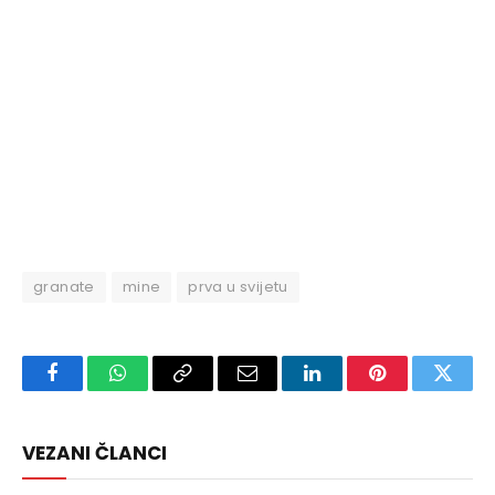
granate
mine
prva u svijetu
Facebook
WhatsApp
Copy
Email
LinkedIn
Pinterest
Twitte
Link
VEZANI ČLANCI