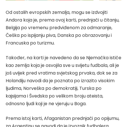
Od ostalih evropskih zemalja, mogu se izdvojiti
Andora koja je, prema ovoj karti, prednjači u čitanju,
Belgija po vremenu predviđenom za odmaranje,
Češka po ispijanju piva, Danska po obrazovanju i
Francuska po turizmu.
Također, na karti je navedeno da se Njemačka ističe
kao zemlja koja je osvojila sve u svijetu fudbala, ali je
još uvijek pred vratima svjetskog prvaka, dok se za
Holandiju navodi da je poznata po izrazito visokim
ljudima, Norveška po demokratiji, Turska po
kajsijama i Švedska po velikom broju ateista,
odnosno ljudi koji je ne vjeruju u Boga.
Prema istoj karti, Afaganistan prednjači po opijumu,
za Argentinu se navodi da je izvoznik fudbalera,