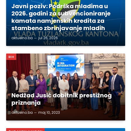
Javni poziv: Podrška mladima u
2026. godini za subvencioniranje
kamata namjenskih kredita za
stambeno zbrinjavanje mladih
aktuelno.ba
jul 26, 2026
BIH
Nedžad Jusić dobitnik prestižnog
priznanja
aktuelno.ba
maj 10, 2023