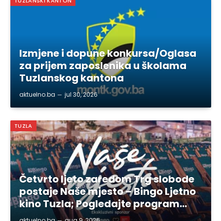
TUZLANSKI KANTON
Izmjene i dopune konkursa/Oglasa
za prijem zaposlenika u školama
Tuzlanskog kantona
aktuelno.ba
jul 30, 2026
TUZLA
Četvrto ljeto zaredom Trg slobode
postaje Naše mjesto – Bingo Ljetno
kino Tuzla; Pogledajte program…
aktuelno.ba
aug 9, 2026