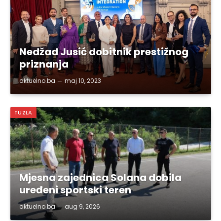
Nedžad Jusić dobitnik prestižnog
priznanja
aktuelno.ba
maj 10, 2023
TUZLA
Mjesna zajednica Solana dobila
uređeni sportski teren
aktuelno.ba
aug 9, 2026