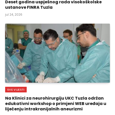
Deset godina uspješnog rada visokoškolske
ustanove FINRA Tuzla
jul 24, 2026
SVE VIJESTI
Na Klinici za neurohirurgiju UKC Tuzla održan
edukativni workshop o primjeni WEB uređaja u
liječenju intrakranijalnih aneurizmi