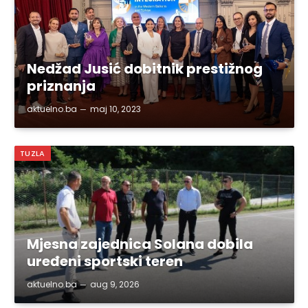
Nedžad Jusić dobitnik prestižnog
priznanja
aktuelno.ba
maj 10, 2023
TUZLA
Mjesna zajednica Solana dobila
uređeni sportski teren
aktuelno.ba
aug 9, 2026