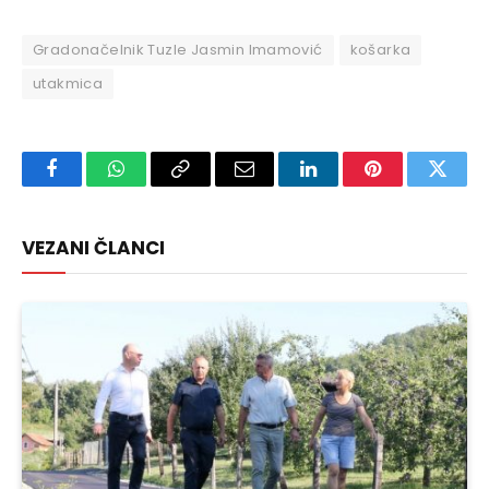
Gradonačelnik Tuzle Jasmin Imamović
košarka
utakmica
Facebook
WhatsApp
Copy
Email
LinkedIn
Pinterest
Twitte
Link
VEZANI ČLANCI