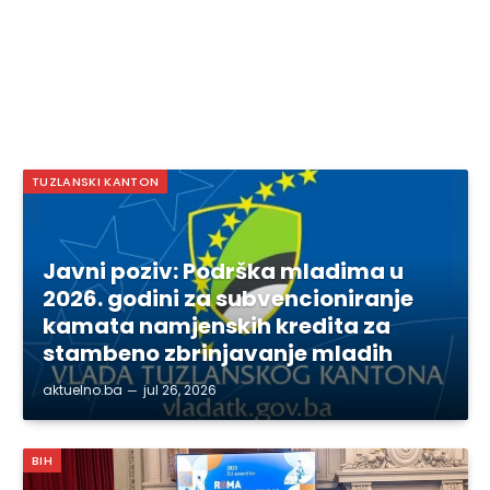
TUZLANSKI KANTON
Javni poziv: Podrška mladima u
2026. godini za subvencioniranje
kamata namjenskih kredita za
stambeno zbrinjavanje mladih
aktuelno.ba
jul 26, 2026
BIH