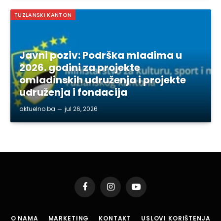
TUZLANSKI KANTON
Javni poziv: Podrška mladima u
2026. godini za projekte
omladinskih udruženja i projekte
udruženja i fondacija
aktuelno.ba
jul 26, 2026
Facebook
Instagram
YouTube
O NAMA
MARKETING
KONTAKT
USLOVI KORIŠTENJA