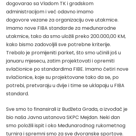
dogovarao sa Vladom TK i gradskom
administracijom i već odavno imamo
dogovore vezane za organizaciju ove utakmice.
Imamo nove FIBA standarde za međunarodne
utakmice, tako da smo uložili preko 200.000,00 KM,
kako bismo zadovoljili sve potrebne kriterije.
Trebalo je promijeniti parket, što smo učinili još u
januaru mjesecu, zatim projektovati i opremiti
svlačionice po standardima FIBE. Imamo četiri nove
svlačionice, koje su projektovane tako da se, po
potrebi, pretvaraju u dvije i time se uklapaju u FIBA
standard.
Sve smo to finansirali iz Budžeta Grada, a izvođač je
bio naša Javna ustanova SKPC Mejdan. Neki dan
smo položili ispit i oko Međunarodnog rukometnog
turnira i spremni smo za sve dvoranske sportove.