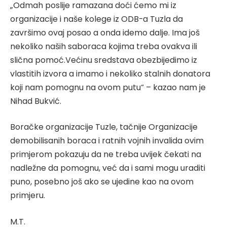
„Odmah poslije ramazana doći ćemo mi iz
organizacije i naše kolege iz ODB-a Tuzla da
završimo ovaj posao a onda idemo dalje. Ima još
nekoliko naših saboraca kojima treba ovakva ili
slična pomoć.Većinu sredstava obezbijedimo iz
vlastitih izvora a imamo i nekoliko stalnih donatora
koji nam pomognu na ovom putu“ – kazao nam je
Nihad Bukvić.
Boračke organizacije Tuzle, tačnije Organizacije
demobilisanih boraca i ratnih vojnih invalida ovim
primjerom pokazuju da ne treba uvijek čekati na
nadležne da pomognu, već da i sami mogu uraditi
puno, posebno još ako se ujedine kao na ovom
primjeru.
M.T.