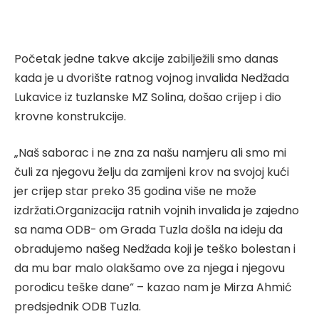
Početak jedne takve akcije zabilježili smo danas
kada je u dvorište ratnog vojnog invalida Nedžada
Lukavice iz tuzlanske MZ Solina, došao crijep i dio
krovne konstrukcije.
„Naš saborac i ne zna za našu namjeru ali smo mi
čuli za njegovu želju da zamijeni krov na svojoj kući
jer crijep star preko 35 godina više ne može
izdržati.Organizacija ratnih vojnih invalida je zajedno
sa nama ODB- om Grada Tuzla došla na ideju da
obradujemo našeg Nedžada koji je teško bolestan i
da mu bar malo olakšamo ove za njega i njegovu
porodicu teške dane“ – kazao nam je Mirza Ahmić
predsjednik ODB Tuzla.