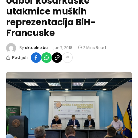
odbor košarkaške
utakmice muških
reprezentacija BiH-
Francuske
By
aktuelno.ba
jun 7, 2018
2 Mins Read
Podijeli