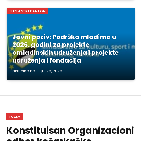
TUZLANSKI KANTON
Javni poziv: Podrška mladima u
2026. godini za projekte
omladinskih udruženja i projekte
udruženja i fondacija
aktuelno.ba
jul 26, 2026
TUZLA
Konstituisan Organizacioni