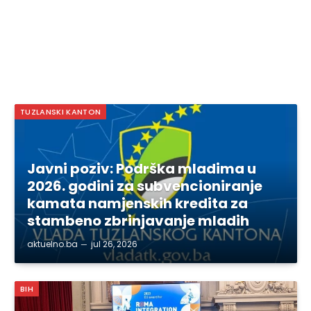
TUZLANSKI KANTON
Javni poziv: Podrška mladima u
2026. godini za subvencioniranje
kamata namjenskih kredita za
stambeno zbrinjavanje mladih
aktuelno.ba
jul 26, 2026
BIH