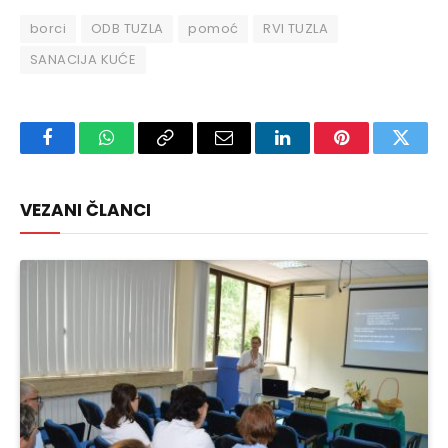
borci
ODB TUZLA
pomoć
RVI TUZLA
SANACIJA KUĆE
Facebook
WhatsApp
Copy
Email
LinkedIn
Pinterest
Twitte
Link
VEZANI ČLANCI