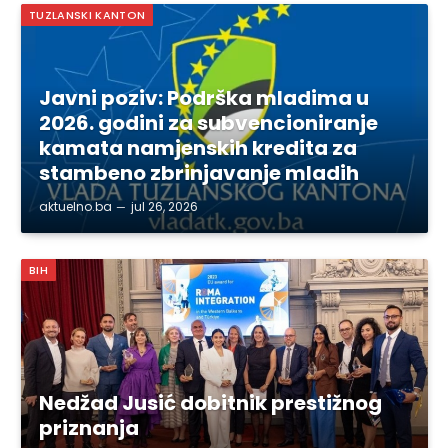
TUZLANSKI KANTON
Javni poziv: Podrška mladima u
2026. godini za subvencioniranje
kamata namjenskih kredita za
stambeno zbrinjavanje mladih
aktuelno.ba
jul 26, 2026
BIH
Nedžad Jusić dobitnik prestižnog
priznanja