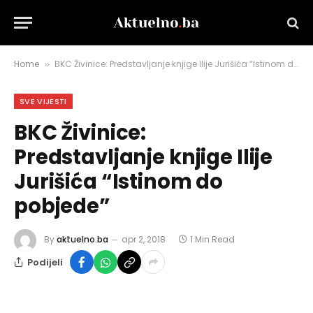
Home
BKC Živinice: Predstavljanje knjige Ilije Jurišića “Istinom do pobjede”
»
SVE VIJESTI
BKC Živinice:
Predstavljanje knjige Ilije
Jurišića “Istinom do
pobjede”
By
aktuelno.ba
apr 2, 2018
1 Min Read
Podijeli