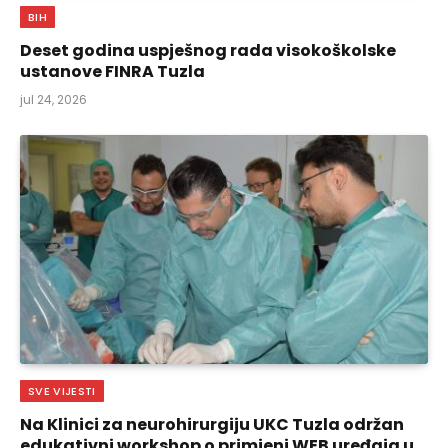
BIH
Deset godina uspješnog rada visokoškolske
ustanove FINRA Tuzla
jul 24, 2026
SVE VIJESTI
Na Klinici za neurohirurgiju UKC Tuzla održan
edukativni workshop o primjeni WEB uređaja u