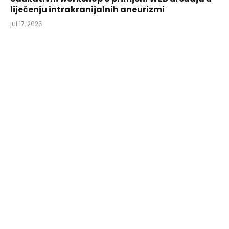
liječenju intrakranijalnih aneurizmi
jul 17, 2026