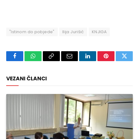
"Istinom do pobjede"
Ilija Jurišić
KNJIGA
Facebook
WhatsApp
Copy
Email
LinkedIn
Pinterest
Twitte
Link
VEZANI ČLANCI