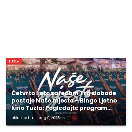
TUZLA
Četvrto ljeto zaredom Trg slobode
postaje Naše mjesto – Bingo Ljetno
kino Tuzla; Pogledajte program…
aktuelno.ba
aug 9, 2026