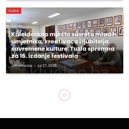
TUZLA
Kaleidoskop mjesto susreta mladih
umjetnika, kreativaca i ljubitelja
savremene kulture: Tuzla spremna
za 16. izdanje festivala
aktuelno.ba
jul 27, 2026
SVE VIJESTI
Znate li ko je najmoćnija