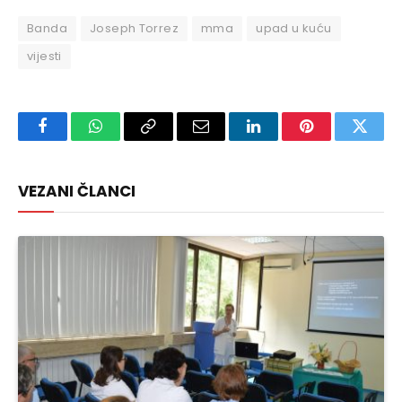
Banda
Joseph Torrez
mma
upad u kuću
vijesti
Facebook
WhatsApp
Copy
Email
LinkedIn
Pinterest
Twitte
Link
VEZANI ČLANCI