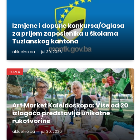
Izmjene i dopune konkursa/Oglasa
za prijem zaposlenika u školama
Tuzlanskog kantona
aktuelno.ba
jul 30, 2026
TUZLA
Art Market Kaleidoskopa: Više od 20
izlagača predstavlja unikatne
rukotvorine
aktuelno.ba
jul 30, 2026