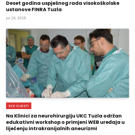
Deset godina uspješnog rada visokoškolske
ustanove FINRA Tuzla
jul 24, 2026
SVE VIJESTI
Na Klinici za neurohirurgiju UKC Tuzla održan
edukativni workshop o primjeni WEB uređaja u
liječenju intrakranijalnih aneurizmi