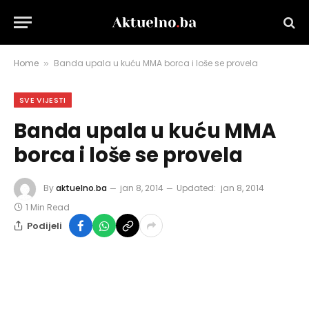
Home
Banda upala u kuću MMA borca i loše se provela
»
SVE VIJESTI
Banda upala u kuću MMA
borca i loše se provela
By
aktuelno.ba
jan 8, 2014
Updated:
jan 8, 2014
1 Min Read
Podijeli