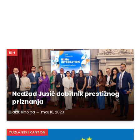
BIH
Nedžad Jusić dobitnik prestižnog
priznanja
aktuelno.ba
maj 10, 2023
TUZLANSKI KANTON