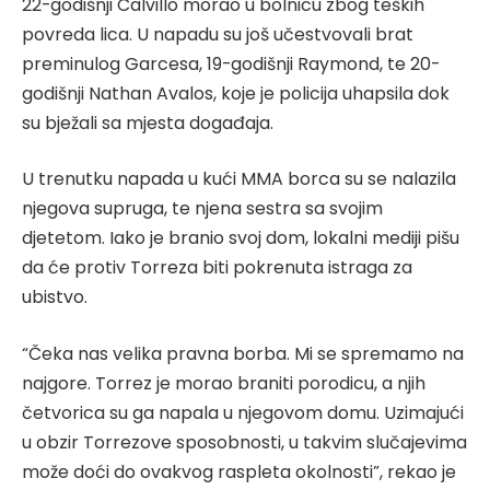
22-godišnji Calvillo morao u bolnicu zbog teških
povreda lica. U napadu su još učestvovali brat
preminulog Garcesa, 19-godišnji Raymond, te 20-
godišnji Nathan Avalos, koje je policija uhapsila dok
su bježali sa mjesta događaja.
U trenutku napada u kući MMA borca su se nalazila
njegova supruga, te njena sestra sa svojim
djetetom. Iako je branio svoj dom, lokalni mediji pišu
da će protiv Torreza biti pokrenuta istraga za
ubistvo.
“Čeka nas velika pravna borba. Mi se spremamo na
najgore. Torrez je morao braniti porodicu, a njih
četvorica su ga napala u njegovom domu. Uzimajući
u obzir Torrezove sposobnosti, u takvim slučajevima
može doći do ovakvog raspleta okolnosti”, rekao je