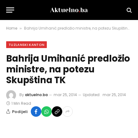
Home
Bahrija Umihanić predložio ministre, na potezu Skupština TK
»
TUZLANSKI KANTON
Bahrija Umihanić predložio
ministre, na potezu
Skupština TK
By
aktuelno.ba
mar 25, 2014
Updated:
mar 25, 2014
1 Min Read
Podijeli