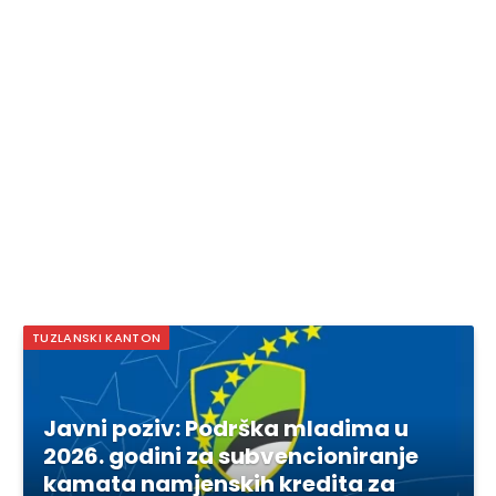
TUZLANSKI KANTON
Javni poziv: Podrška mladima u
2026. godini za subvencioniranje
kamata namjenskih kredita za