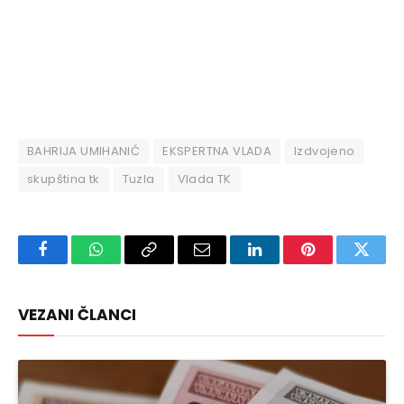
BAHRIJA UMIHANIĆ
EKSPERTNA VLADA
Izdvojeno
skupština tk
Tuzla
Vlada TK
Facebook
WhatsApp
Copy
Email
LinkedIn
Pinterest
Twitte
Link
VEZANI ČLANCI