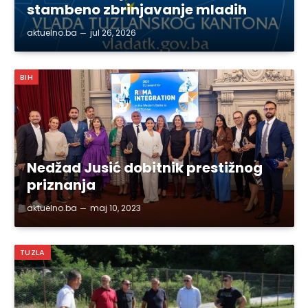
stambeno zbrinjavanje mladih
aktuelno.ba
jul 26, 2026
BIH
Nedžad Jusić dobitnik prestižnog
priznanja
aktuelno.ba
maj 10, 2023
TUZLA