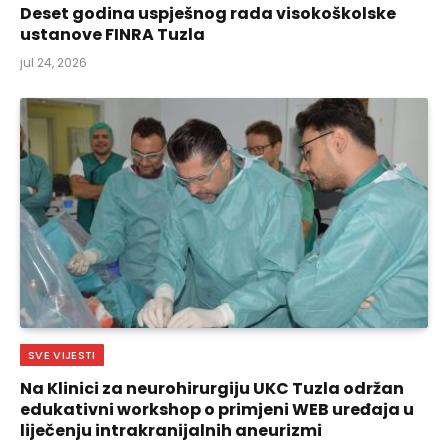
Deset godina uspješnog rada visokoškolske
ustanove FINRA Tuzla
jul 24, 2026
SVE VIJESTI
Na Klinici za neurohirurgiju UKC Tuzla održan
edukativni workshop o primjeni WEB uređaja u
liječenju intrakranijalnih aneurizmi