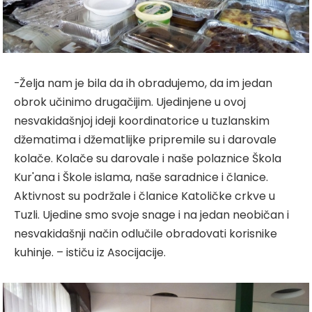
-Želja nam je bila da ih obradujemo, da im jedan
obrok učinimo drugačijim. Ujedinjene u ovoj
nesvakidašnjoj ideji koordinatorice u tuzlanskim
džematima i džematlijke pripremile su i darovale
kolače. Kolače su darovale i naše polaznice Škola
Kur'ana i Škole islama, naše saradnice i članice.
Aktivnost su podržale i članice Katoličke crkve u
Tuzli. Ujedine smo svoje snage i na jedan neobičan i
nesvakidašnji način odlučile obradovati korisnike
kuhinje. – ističu iz Asocijacije.