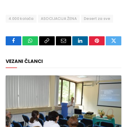
4.000 kolača
ASOCIJACIJA ŽENA
Desert za sve
Facebook
WhatsApp
Copy
Email
LinkedIn
Pinterest
Twitte
Link
VEZANI ČLANCI