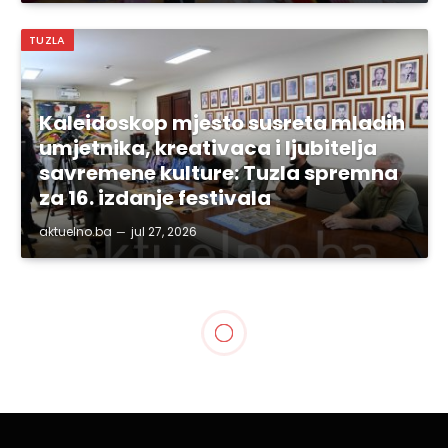
TUZLA
Kaleidoskop mjesto susreta mladih
umjetnika, kreativaca i ljubitelja
savremene kulture: Tuzla spremna
za 16. izdanje festivala
aktuelno.ba
jul 27, 2026
TUZLA
Susret gradonačelnika