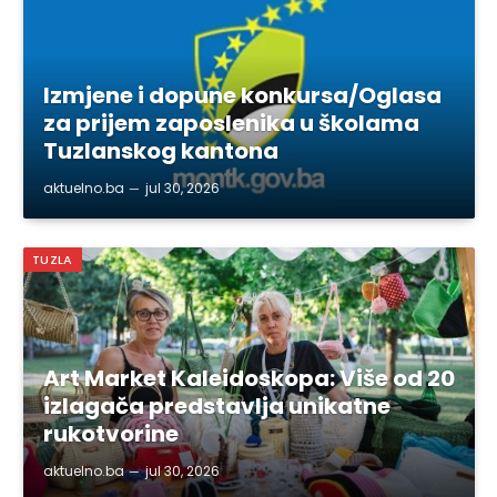
Izmjene i dopune konkursa/Oglasa
za prijem zaposlenika u školama
Tuzlanskog kantona
aktuelno.ba
jul 30, 2026
TUZLA
Art Market Kaleidoskopa: Više od 20
izlagača predstavlja unikatne
rukotvorine
aktuelno.ba
jul 30, 2026