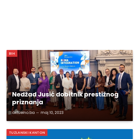
BIH
Nedžad Jusić dobitnik prestižnog
priznanja
aktuelno.ba
maj 10, 2023
TUZLANSKI KANTON