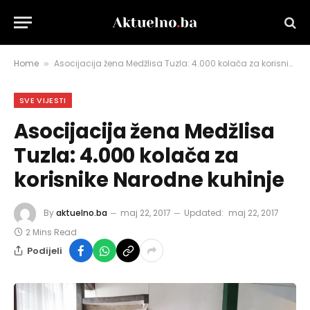
Home
Asocijacija žena Medžlisa Tuzla: 4.000 kolača za korisnike Narodne kuhinje
»
SVE VIJESTI
Asocijacija žena Medžlisa
Tuzla: 4.000 kolača za
korisnike Narodne kuhinje
By
aktuelno.ba
maj 22, 2017
Updated:
maj 22, 2017
2 Mins Read
Podijeli