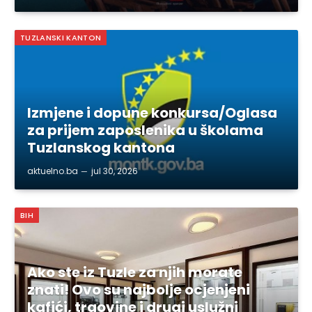
TUZLANSKI KANTON
Izmjene i dopune konkursa/Oglasa
za prijem zaposlenika u školama
Tuzlanskog kantona
aktuelno.ba
jul 30, 2026
BIH
Ako ste iz Tuzle za njih morate
znati! Ovo su najbolje ocjenjeni
kafići, trgovine i drugi uslužni