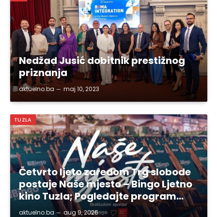
Nedžad Jusić dobitnik prestižnog
priznanja
aktuelno.ba
maj 10, 2023
TUZLA
Četvrto ljeto zaredom Trg slobode
postaje Naše mjesto – Bingo Ljetno
kino Tuzla; Pogledajte program…
aktuelno.ba
aug 9, 2026