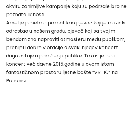
okviru zanimljive kampanje koju su podržale brojne
poznate ličnosti.
Amel je posebno poznat kao pjevač koji je muzički
odrastao u našem gradu, pjevač koji sa svojim
bendom zna napraviti atmosferu među publikom,
prenijeti dobre vibracije a svaki njegov koncert
dugo ostaje u pamćenju publike. Takav je bio i
koncert već davne 2015.godine u ovom istom
fantastičnom prostoru ljetne bašte “VRTIĆ” na
Panonici.