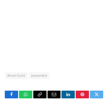
Amel Ćurić
panonika
Facebook
WhatsApp
Copy
Email
LinkedIn
Pinterest
Twitte
Link