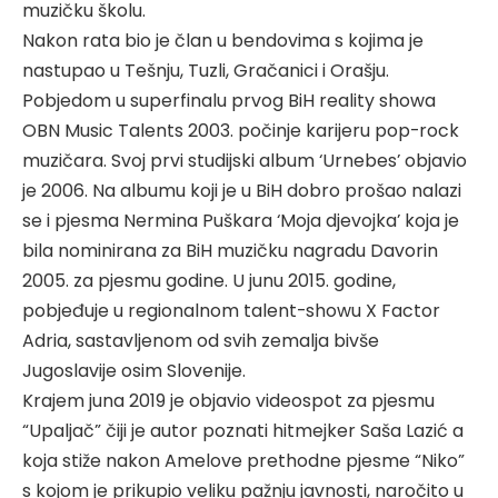
muzičku školu.
Nakon rata bio je član u bendovima s kojima je
nastupao u Tešnju, Tuzli, Gračanici i Orašju.
Pobjedom u superfinalu prvog BiH reality showa
OBN Music Talents 2003. počinje karijeru pop-rock
muzičara. Svoj prvi studijski album ‘Urnebes’ objavio
je 2006. Na albumu koji je u BiH dobro prošao nalazi
se i pjesma Nermina Puškara ‘Moja djevojka’ koja je
bila nominirana za BiH muzičku nagradu Davorin
2005. za pjesmu godine. U junu 2015. godine,
pobjeđuje u regionalnom talent-showu X Factor
Adria, sastavljenom od svih zemalja bivše
Jugoslavije osim Slovenije.
Krajem juna 2019 je objavio videospot za pjesmu
“Upaljač” čiji je autor poznati hitmejker Saša Lazić a
koja stiže nakon Amelove prethodne pjesme “Niko”
s kojom je prikupio veliku pažnju javnosti, naročito u