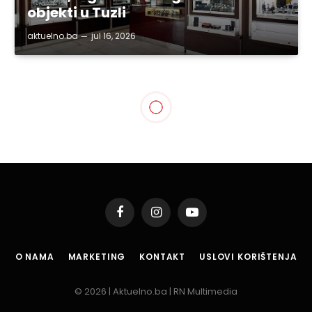
objekti u Tuzli
aktuelno.ba
jul 16, 2026
Facebook
Instagram
YouTube
O NAMA
MARKETING
KONTAKT
USLOVI KORIŠTENJA
© 2026 | Aktuelno.ba | RN Multimedia