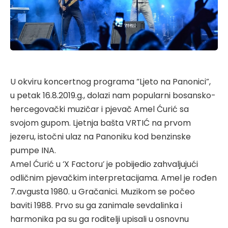
U okviru koncertnog programa “Ljeto na Panonici”,
u petak 16.8.2019.g., dolazi nam popularni bosansko-
hercegovački muzičar i pjevač Amel Ćurić sa
svojom gupom. Ljetnja bašta VRTIĆ na prvom
jezeru, istočni ulaz na Panoniku kod benzinske
pumpe INA.
Amel Ćurić u ‘X Factoru’ je pobijedio zahvaljujući
odličnim pjevačkim interpretacijama. Amel je rođen
7.avgusta 1980. u Gračanici. Muzikom se počeo
baviti 1988. Prvo su ga zanimale sevdalinka i
harmonika pa su ga roditelji upisali u osnovnu