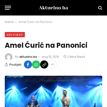
Home
Amel Ćurić na Panonici
»
SVE VIJESTI
Amel Ćurić na Panonici
By
aktuelno.ba
aug 15, 2019
2 Mins Read
Podijeli