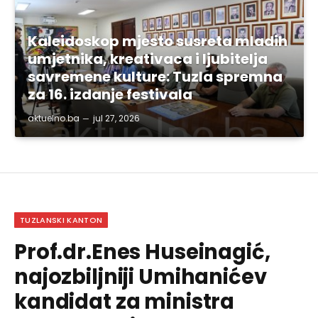
Kaleidoskop mjesto susreta mladih
umjetnika, kreativaca i ljubitelja
savremene kulture: Tuzla spremna
za 16. izdanje festivala
aktuelno.ba
jul 27, 2026
TUZLANSKI KANTON
Prof.dr.Enes Huseinagić,
najozbiljniji Umihanićev
kandidat za ministra