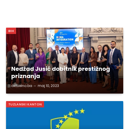
BIH
Nedžad Jusić dobitnik prestižnog
priznanja
aktuelno.ba
maj 10, 2023
TUZLANSKI KANTON