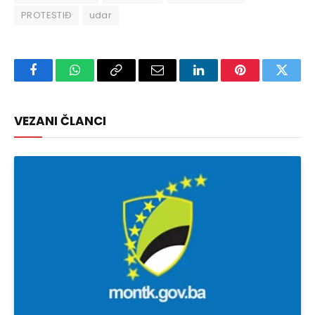
PROTESTIĐ
udar
Facebook
WhatsApp
Copy
Email
LinkedIn
Pinterest
Twitte
Link
VEZANI ČLANCI