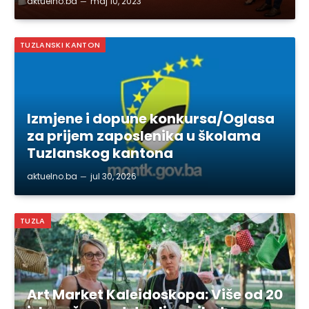
aktuelno.ba
maj 10, 2023
TUZLANSKI KANTON
Izmjene i dopune konkursa/Oglasa
za prijem zaposlenika u školama
Tuzlanskog kantona
aktuelno.ba
jul 30, 2026
TUZLA
Art Market Kaleidoskopa: Više od 20