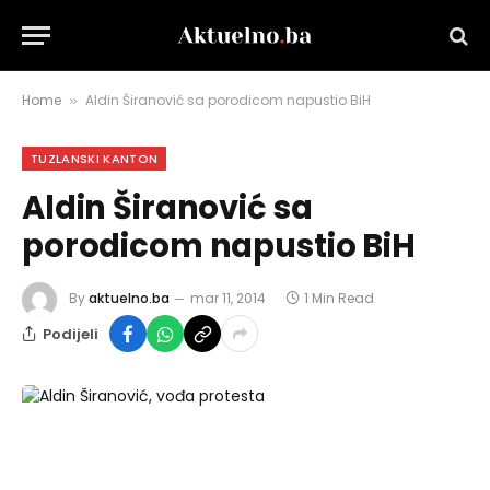
Home
Aldin Širanović sa porodicom napustio BiH
»
TUZLANSKI KANTON
Aldin Širanović sa
porodicom napustio BiH
By
aktuelno.ba
mar 11, 2014
1 Min Read
Podijeli