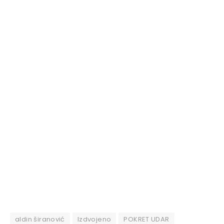
aldin širanović
Izdvojeno
POKRET UDAR