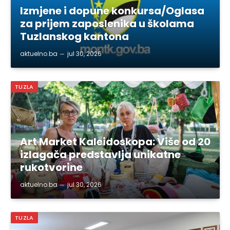
Izmjene i dopune konkursa/Oglasa
za prijem zaposlenika u školama
Tuzlanskog kantona
aktuelno.ba
jul 30, 2026
TUZLA
Art Market Kaleidoskopa: Više od 20
izlagača predstavlja unikatne
rukotvorine
aktuelno.ba
jul 30, 2026
TUZLA