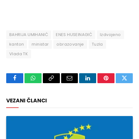
BAHRIJA UMIHANIĆ
ENES HUSEINAGIĆ
Izdvojeno
kanton
ministar
obrazovanje
Tuzla
Vlada TK
Facebook
WhatsApp
Copy
Email
LinkedIn
Pinterest
Twitte
Link
VEZANI ČLANCI