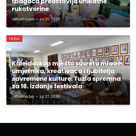
izlagača predstavlja unikatne
rukotvorine
aktuelno.ba
jul 30, 2026
TUZLA
Kaleidoskop mjesto susreta mladih
umjetnika, kreativaca i ljubitelja
savremene kulture: Tuzla spremna
za 16. izdanje festivala
aktuelno.ba
jul 27, 2026