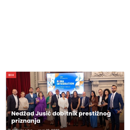
BIH
Nedžad Jusić dobitnik prestižnog
priznanja