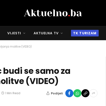
VIJESTI
AKTUELNA TV
TK TURIZAM
ljanja molitve (VIDEO)
c budi se samo za
olitve (VIDEO)
Podijeli
1 Min Read