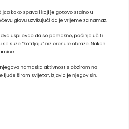
jca kako spava i koji je gotovo stalno u
 očevu glavu uzvikujući da je vrijeme za namaz.
i jedva uspijevao da se pomakne, počinje učiti
se suze “kotrljaju“ niz oronule obraze. Nakon
amice.
i njegova namaska aktivnost s obzirom na
 ljude širom svijeta”, izjavio je njegov sin.