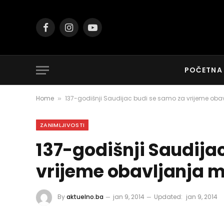
Facebook
Instagram
YouTube
POČETNA
Home
137-godišnji Saudijac budi se samo za vrijeme obav
»
ZANIMLJIVOSTI
137-godišnji Saudija
vrijeme obavljanja m
By
aktuelno.ba
jan 9, 2014
Updated:
jan 9, 2014