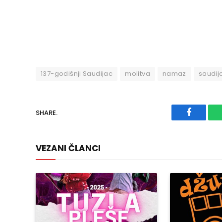
137-godišnji Saudijac
molitva
namaz
saudij
SHARE.
Faceboo
VEZANI ČLANCI