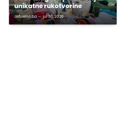
unikatne rukotvorine
aktuelno.ba
jul 30, 2026