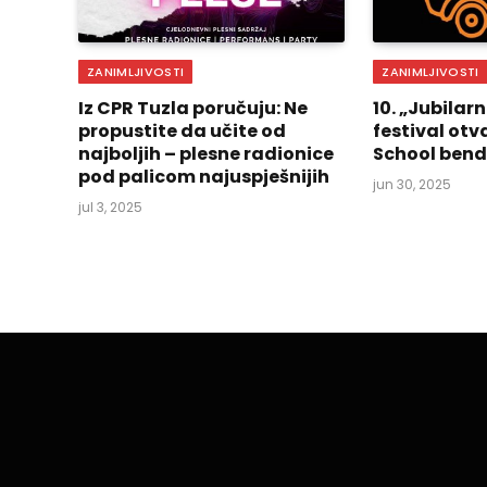
ZANIMLJIVOSTI
ZANIMLJIVOSTI
Iz CPR Tuzla poručuju: Ne
10. „Jubilar
propustite da učite od
festival otv
najboljih – plesne radionice
School bend
pod palicom najuspješnijih
jun 30, 2025
jul 3, 2025