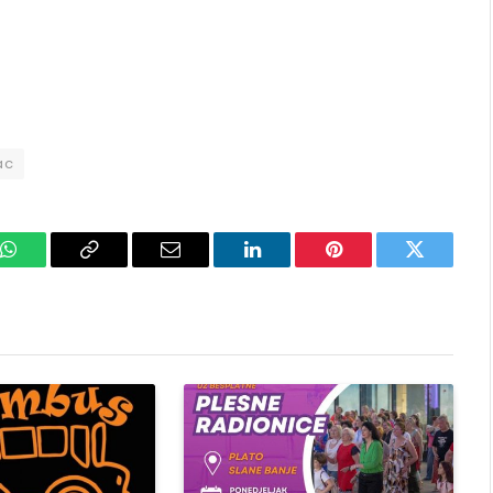
ac
k
WhatsApp
Copy
Email
LinkedIn
Pinterest
Twitter
Link