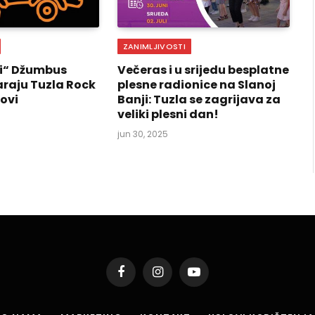
ZANIMLJIVOSTI
ni“ Džumbus
Večeras i u srijedu besplatne
araju Tuzla Rock
plesne radionice na Slanoj
ovi
Banji: Tuzla se zagrijava za
veliki plesni dan!
jun 30, 2025
Facebook
Instagram
YouTube