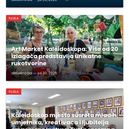
TUZLA
Art Market Kaleidoskopa: Više od 20
izlagača predstavlja unikatne
rukotvorine
aktuelno.ba
jul 30, 2026
TUZLA
Kaleidoskop mjesto susreta mladih
umjetnika, kreativaca i ljubitelja