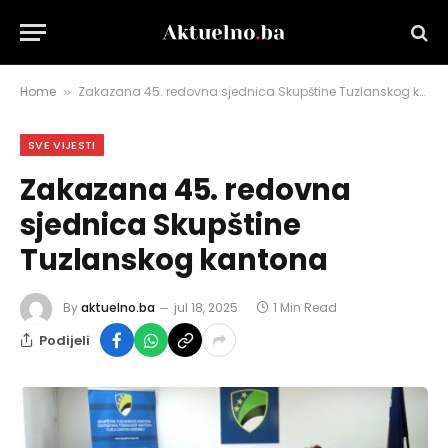
Home
Zakazana 45. redovna sjednica Skupštine Tuzlanskog kantona
»
SVE VIJESTI
Zakazana 45. redovna
sjednica Skupštine
Tuzlanskog kantona
By
aktuelno.ba
jul 18, 2025
1 Min Read
Podijeli