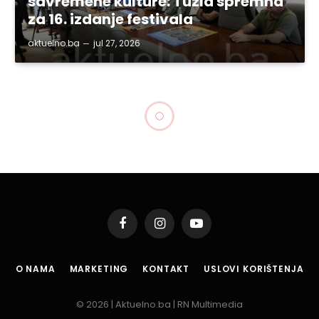
savremene kulture: Tuzla spremna
za 16. izdanje festivala
aktuelno.ba
jul 27, 2026
TUZLA
Gradonačelnik Tuzle: Oštro
osuđujemo vandalski čin u
Sabornom hramu
By
aktuelno.ba
jul 18, 2025
1 Min Read
Podijeli