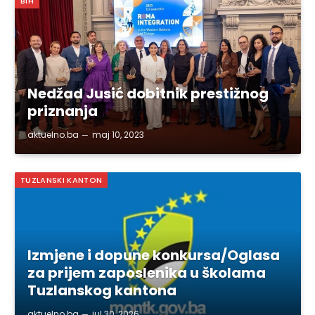
BIH
Nedžad Jusić dobitnik prestižnog
priznanja
aktuelno.ba
maj 10, 2023
TUZLANSKI KANTON
Izmjene i dopune konkursa/Oglasa
za prijem zaposlenika u školama
Tuzlanskog kantona
aktuelno.ba
jul 30, 2026