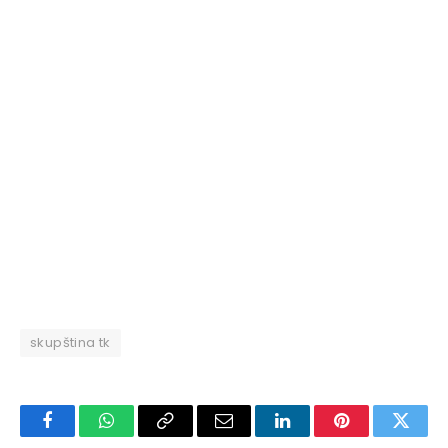
skupština tk
Facebook
WhatsApp
Copy
Email
LinkedIn
Pinterest
Twitte