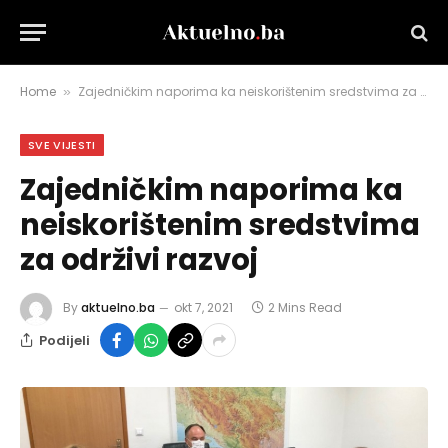
Home
Zajedničkim naporima ka neiskorištenim sredstvima za održivi razvoj
»
SVE VIJESTI
Zajedničkim naporima ka
neiskorištenim sredstvima
za održivi razvoj
By
aktuelno.ba
okt 7, 2021
2 Mins Read
Podijeli