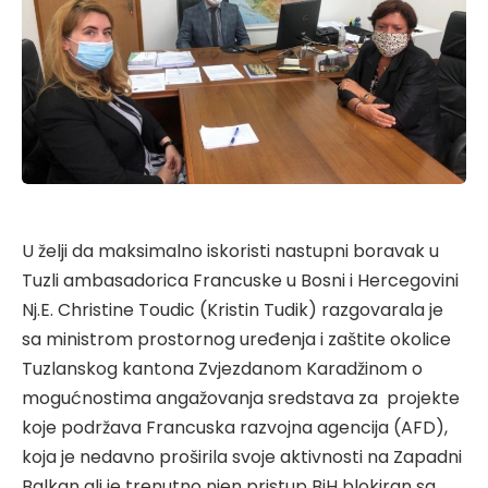
U želji da maksimalno iskoristi nastupni boravak u
Tuzli ambasadorica Francuske u Bosni i Hercegovini
Nj.E. Christine Toudic (Kristin Tudik) razgovarala je
sa ministrom prostornog uređenja i zaštite okolice
Tuzlanskog kantona Zvjezdanom Karadžinom o
mogućnostima angažovanja sredstava za projekte
koje podržava Francuska razvojna agencija (AFD),
koja je nedavno proširila svoje aktivnosti na Zapadni
Balkan ali je trenutno njen pristup BiH blokiran sa