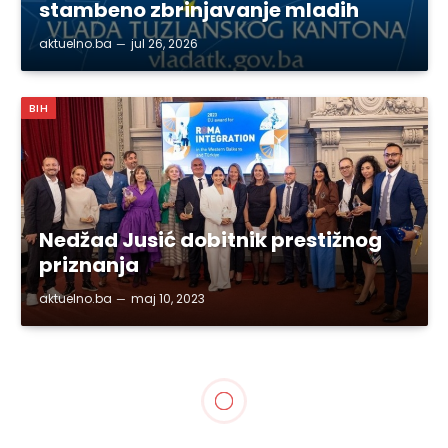
stambeno zbrinjavanje mladih
aktuelno.ba
jul 26, 2026
BIH
Nedžad Jusić dobitnik prestižnog
priznanja
aktuelno.ba
maj 10, 2023
SVE VIJESTI