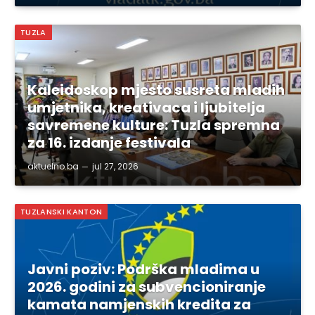
TUZLA
Kaleidoskop mjesto susreta mladih
umjetnika, kreativaca i ljubitelja
savremene kulture: Tuzla spremna
za 16. izdanje festivala
aktuelno.ba
jul 27, 2026
TUZLANSKI KANTON
Javni poziv: Podrška mladima u
2026. godini za subvencioniranje
kamata namjenskih kredita za