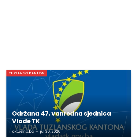
TUZLANSKI KANTON
Održana 47. vanredna sjednica
Vlade TK
aktuelno.ba
jul 30, 2026