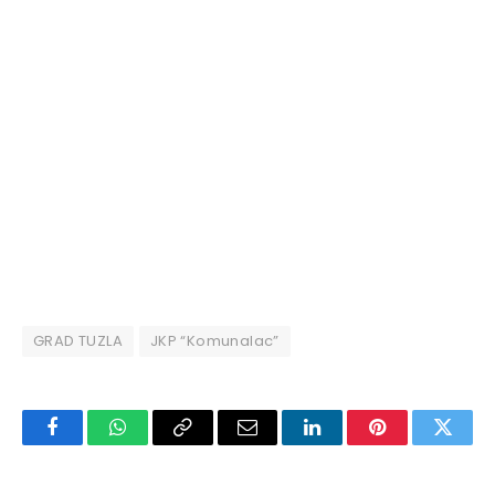
GRAD TUZLA
JKP “Komunalac”
Facebook
WhatsApp
Copy
Email
LinkedIn
Pinterest
Twitte
Link