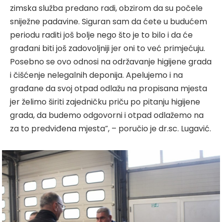
zimska služba predano radi, obzirom da su počele
sniježne padavine. Siguran sam da ćete u budućem
periodu raditi još bolje nego što je to bilo i da će
građani biti još zadovoljniji jer oni to već primjećuju.
Posebno se ovo odnosi na održavanje higijene grada
i čišćenje nelegalnih deponija. Apelujemo i na
građane da svoj otpad odlažu na propisana mjesta
jer želimo širiti zajedničku priču po pitanju higijene
grada, da budemo odgovorni i otpad odlažemo na
za to predviđena mjesta”, – poručio je dr.sc. Lugavić.