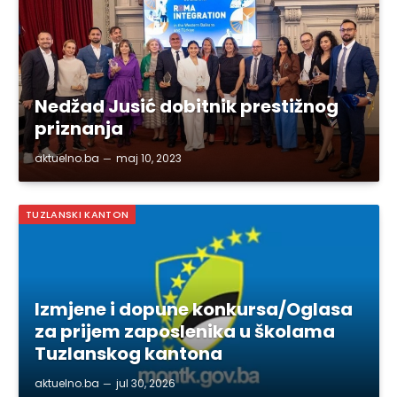
Nedžad Jusić dobitnik prestižnog
priznanja
aktuelno.ba
maj 10, 2023
TUZLANSKI KANTON
Izmjene i dopune konkursa/Oglasa
za prijem zaposlenika u školama
Tuzlanskog kantona
aktuelno.ba
jul 30, 2026