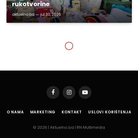
rukotvorine
aktuelno.ba
jul 30, 2026
GRAD TUZLA
Grad Tuzla povećava
izdvajanja za rad Narodne
kuhinje „Imaret“
By
aktuelno.ba
jan 20, 2023
2 Mins Read
Podijeli