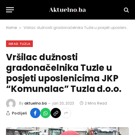
Home
Vršilac dužnosti gradonačelnika Tuzle u posjeti uposlenicima JKP “Komunalac” Tuzla d.o.o.
»
GRAD TUZLA
Vršilac dužnosti
gradonačelnika Tuzle u
posjeti uposlenicima JKP
“Komunalac” Tuzla d.o.o.
By
aktuelno.ba
jan 20, 2023
2 Mins Read
Podijeli