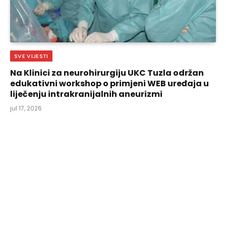
SVE VIJESTI
Na Klinici za neurohirurgiju UKC Tuzla održan
edukativni workshop o primjeni WEB uređaja u
liječenju intrakranijalnih aneurizmi
jul 17, 2026