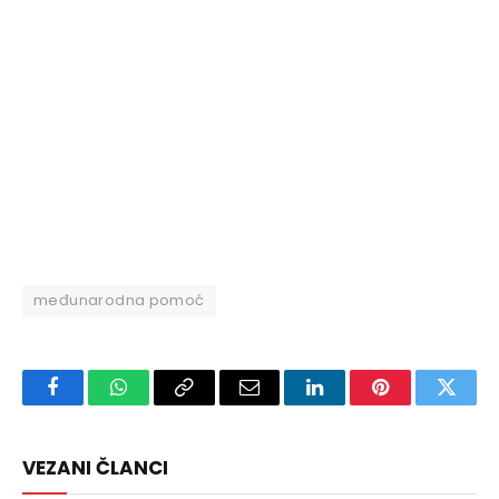
međunarodna pomoć
Facebook
WhatsApp
Copy
Email
LinkedIn
Pinterest
Twitte
Link
VEZANI ČLANCI