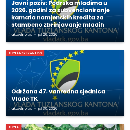
Javni poziv: Podrška mladima u
2026. godini za subvencioniranje
kamata namjenskih kredita za
stambeno zbrinjavanje mladih
aktuelno.ba
jul 26, 2026
TUZLANSKI KANTON
Održana 47. vanredna sjednica
Vlade TK
aktuelno.ba
jul 30, 2026
TUZLA