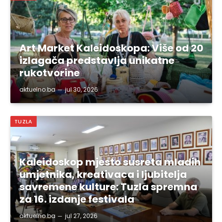
Art Market Kaleidoskopa: Više od 20
izlagača predstavlja unikatne
rukotvorine
aktuelno.ba
jul 30, 2026
TUZLA
Kaleidoskop mjesto susreta mladih
umjetnika, kreativaca i ljubitelja
savremene kulture: Tuzla spremna
za 16. izdanje festivala
aktuelno.ba
jul 27, 2026