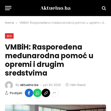
Home
VMBiH: Raspoređena međunarodna pomoć u opremi i drugim sredstvima
»
BIH
VMBiH: Raspoređena
međunarodna pomoć u
opremi i drugim
sredstvima
By
aktuelno.ba
jun 30, 2020
1 Min Read
Podijeli