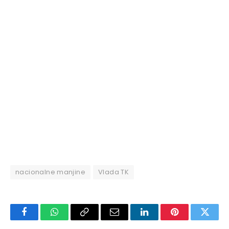
nacionalne manjine
Vlada TK
Facebook
WhatsApp
Copy
Email
LinkedIn
Pinterest
Twitte