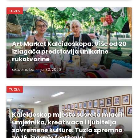
TUZLA
Art Market Kaleidoskopa: Više od 20
izlagača predstavlja unikatne
rukotvorine
aktuelno.ba
jul 30, 2026
TUZLA
Kaleidoskop mjesto susreta mladih
umjetnika, kreativaca i ljubitelja
savremene kulture: Tuzla spremna
za 16. izdanje festivala