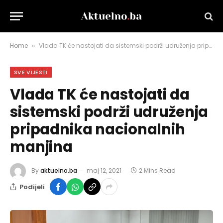
Home
Vlada TK će nastojati da sistemski podrži udruženja pripadnika nacionalnih manjina
»
SVE VIJESTI
Vlada TK će nastojati da
sistemski podrži udruženja
pripadnika nacionalnih
manjina
By
aktuelno.ba
maj 12, 2021
2 Mins Read
Podijeli