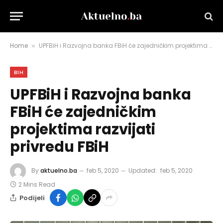
Home
UPFBiH i Razvojna banka FBiH će zajedničkim projektima razvijati privredu FBiH
»
BIH
UPFBiH i Razvojna banka
FBiH će zajedničkim
projektima razvijati
privredu FBiH
By
aktuelno.ba
feb 5, 2020
Updated:
feb 5, 2020
2 Mins Read
Podijeli