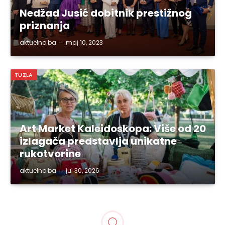
Nedžad Jusić dobitnik prestižnog
priznanja
aktuelno.ba
maj 10, 2023
TUZLA
Art Market Kaleidoskopa: Više od 20
izlagača predstavlja unikatne
rukotvorine
aktuelno.ba
jul 30, 2026