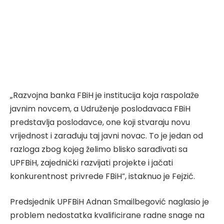
„Razvojna banka FBiH je institucija koja raspolaže
javnim novcem, a Udruženje poslodavaca FBiH
predstavlja poslodavce, one koji stvaraju novu
vrijednost i zarađuju taj javni novac. To je jedan od
razloga zbog kojeg želimo blisko sarađivati sa
UPFBiH, zajednički razvijati projekte i jačati
konkurentnost privrede FBiH“, istaknuo je Fejzić.
Predsjednik UPFBiH Adnan Smailbegović naglasio je
problem nedostatka kvalificirane radne snage na