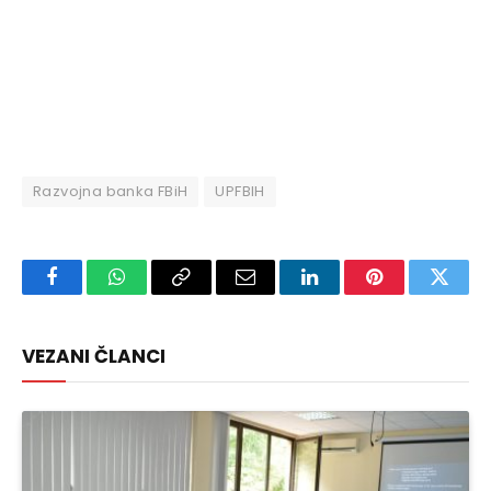
Razvojna banka FBiH
UPFBIH
Facebook
WhatsApp
Copy
Email
LinkedIn
Pinterest
Twitte
Link
VEZANI ČLANCI