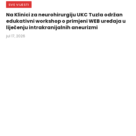
SVE VIJESTI
Na Klinici za neurohirurgiju UKC Tuzla održan
edukativni workshop o primjeni WEB uređaja u
liječenju intrakranijalnih aneurizmi
jul 17, 2026