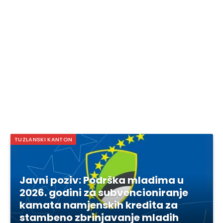
TUZLANSKI KANTON
Javni poziv: Podrška mladima u
2026. godini za subvencioniranje
kamata namjenskih kredita za
stambeno zbrinjavanje mladih