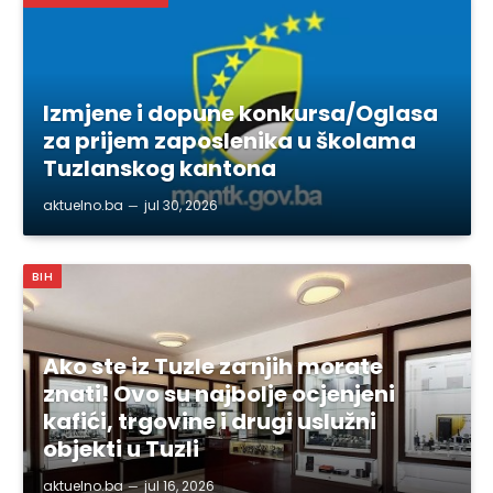
Izmjene i dopune konkursa/Oglasa
za prijem zaposlenika u školama
Tuzlanskog kantona
aktuelno.ba
jul 30, 2026
BIH
Ako ste iz Tuzle za njih morate
znati! Ovo su najbolje ocjenjeni
kafići, trgovine i drugi uslužni
objekti u Tuzli
aktuelno.ba
jul 16, 2026