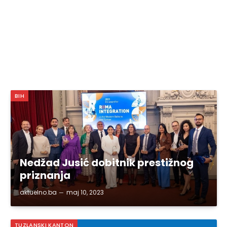
BIH
Nedžad Jusić dobitnik prestižnog
priznanja
aktuelno.ba
maj 10, 2023
TUZLANSKI KANTON