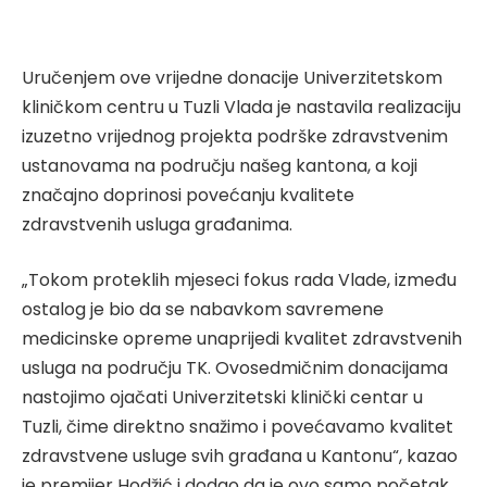
Uručenjem ove vrijedne donacije Univerzitetskom
kliničkom centru u Tuzli Vlada je nastavila realizaciju
izuzetno vrijednog projekta podrške zdravstvenim
ustanovama na području našeg kantona, a koji
značajno doprinosi povećanju kvalitete
zdravstvenih usluga građanima.
„Tokom proteklih mjeseci fokus rada Vlade, između
ostalog je bio da se nabavkom savremene
medicinske opreme unaprijedi kvalitet zdravstvenih
usluga na području TK. Ovosedmičnim donacijama
nastojimo ojačati Univerzitetski klinički centar u
Tuzli, čime direktno snažimo i povećavamo kvalitet
zdravstvene usluge svih građana u Kantonu“, kazao
je premijer Hodžić i dodao da je ovo samo početak