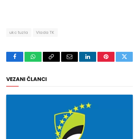
ukc tuzla
Vlada TK
Facebook
WhatsApp
Copy
Email
LinkedIn
Pinterest
Twitte
Link
VEZANI ČLANCI