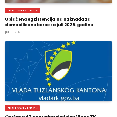
TUZLANSKI KANTON
Uplaćena egzistencijalna naknada za
demobilisane borce za juli 2026. godine
jul 30, 2026
TUZLANSKI KANTON
Održana 47. vanredna sjednica Vlade TK