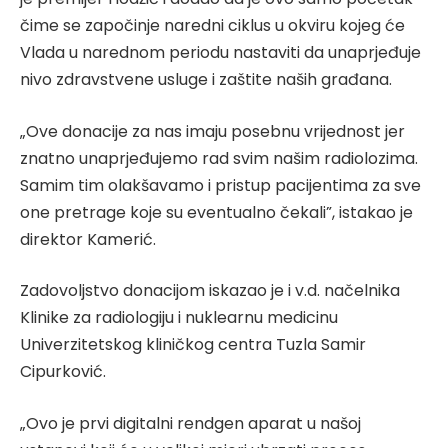
čime se započinje naredni ciklus u okviru kojeg će
Vlada u narednom periodu nastaviti da unaprjeđuje
nivo zdravstvene usluge i zaštite naših građana.
„Ove donacije za nas imaju posebnu vrijednost jer
znatno unaprjeđujemo rad svim našim radiolozima.
Samim tim olakšavamo i pristup pacijentima za sve
one pretrage koje su eventualno čekali”, istakao je
direktor Kamerić.
Zadovoljstvo donacijom iskazao je i v.d. načelnika
Klinike za radiologiju i nuklearnu medicinu
Univerzitetskog kliničkog centra Tuzla Samir
Cipurković.
„Ovo je prvi digitalni rendgen aparat u našoj