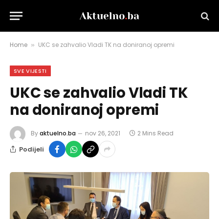
Home
UKC se zahvalio Vladi TK na doniranoj opremi
»
SVE VIJESTI
UKC se zahvalio Vladi TK
na doniranoj opremi
By
aktuelno.ba
nov 26, 2021
2 Mins Read
Podijeli