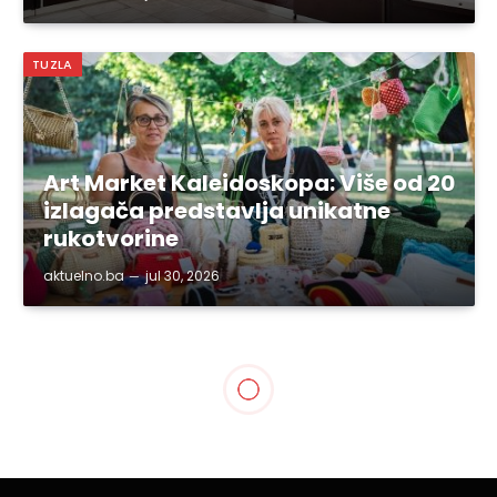
TUZLA
Art Market Kaleidoskopa: Više od 20
izlagača predstavlja unikatne
rukotvorine
aktuelno.ba
jul 30, 2026
SVE VIJESTI
BKC TK: U subotu, 27.