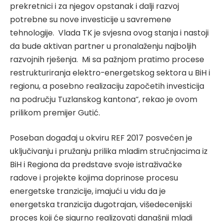
prekretnici i za njegov opstanak i dalji razvoj
potrebne su nove investicije u savremene
tehnologije. Vlada TK je svjesna ovog stanja i nastoji
da bude aktivan partner u pronalaženju najboljih
razvojnih rješenja. Mi sa pažnjom pratimo procese
restrukturiranja elektro-energetskog sektora u BiH i
regionu, a posebno realizaciju započetih investicija
na području Tuzlanskog kantona“, rekao je ovom
prilikom premijer Gutić.
Poseban događaj u okviru REF 2017 posvećen je
uključivanju i pružanju prilika mladim stručnjacima iz
BiH i Regiona da predstave svoje istraživačke
radove i projekte kojima doprinose procesu
energetske tranzicije, imajući u vidu da je
energetska tranzicija dugotrajan, višedecenijski
proces koji će sigurno realizovati današnji mladi