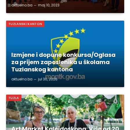
aktuelno.ba
maj 10, 2023
TUZLANSKI KANTON
Izmjene i dopune konkursa/Oglasa
za prijem zaposlenika u školama
Tuzlanskog kantona
aktuelno.ba
jul 30, 2026
TUZLA
Art Market Kaleidoskopa: Više od 20