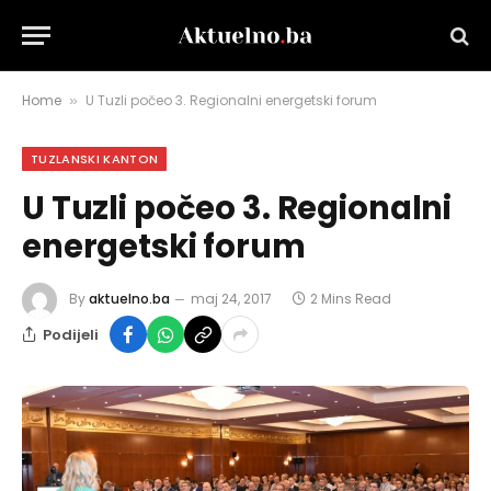
Home
U Tuzli počeo 3. Regionalni energetski forum
»
TUZLANSKI KANTON
U Tuzli počeo 3. Regionalni
energetski forum
By
aktuelno.ba
maj 24, 2017
2 Mins Read
Podijeli