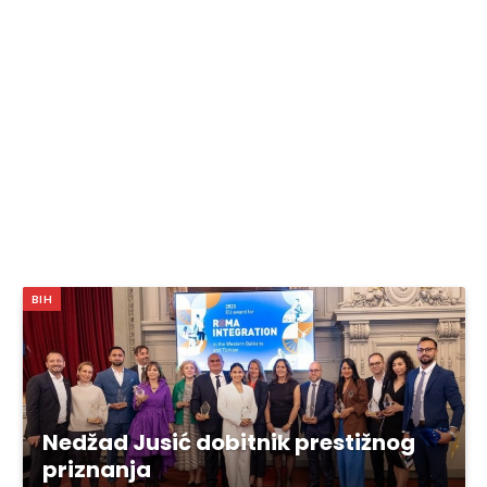
BIH
Nedžad Jusić dobitnik prestižnog
priznanja