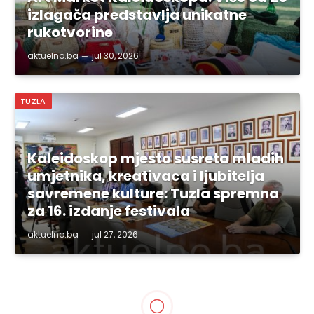
izlagača predstavlja unikatne
rukotvorine
aktuelno.ba
jul 30, 2026
TUZLA
Kaleidoskop mjesto susreta mladih
umjetnika, kreativaca i ljubitelja
savremene kulture: Tuzla spremna
za 16. izdanje festivala
aktuelno.ba
jul 27, 2026