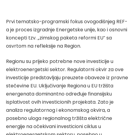
Prvi tematsko-programski fokus ovogodišnjeg REF-
a je proces izgradnje Energetske unije, kao i osnovni
koncepti tzv. „zimskog paketa reformi EU“ sa
osvrtom na refleksije na Region.
Regionu su prijeko potrebne nove investicije u
elektroenergetski sektor. Regulatorni okvir za ove
investicije predstavljaju preuzete obaveze iz pravne
stečevine EU. Uključivanje Regiona u EU tržišta
energenata dominantno određuje finansijsku
isplativost ovih investicionih projekata. Zato je
analiza regulatornog i ekonomskog okvira, a
posebno uloga regionalnog tržišta električne
energije na očekivani investicioni ciklus u
elektroenergetskom sektoru, posebno u