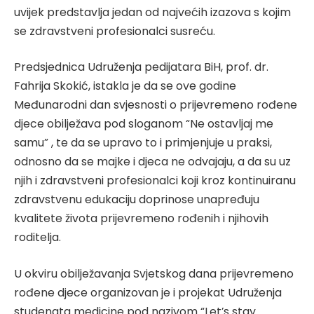
uvijek predstavlja jedan od najvećih izazova s kojim
se zdravstveni profesionalci susreću.
Predsjednica Udruženja pedijatara BiH, prof. dr.
Fahrija Skokić, istakla je da se ove godine
Međunarodni dan svjesnosti o prijevremeno rođene
djece obilježava pod sloganom “Ne ostavljaj me
samu” , te da se upravo to i primjenjuje u praksi,
odnosno da se majke i djeca ne odvajaju, a da su uz
njih i zdravstveni profesionalci koji kroz kontinuiranu
zdravstvenu edukaciju doprinose unapređuju
kvalitete života prijevremeno rođenih i njihovih
roditelja.
U okviru obilježavanja Svjetskog dana prijevremeno
rođene djece organizovan je i projekat Udruženja
studenata medicine pod nazivom “Let’s stay