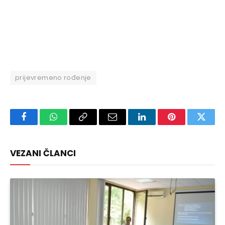
prijevremeno rođenje
Facebook
WhatsApp
Copy
Email
LinkedIn
Pinterest
Twitte
Link
VEZANI ČLANCI