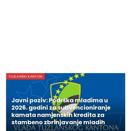
TUZLANSKI KANTON
Javni poziv: Podrška mladima u
2026. godini za subvencioniranje
kamata namjenskih kredita za
stambeno zbrinjavanje mladih