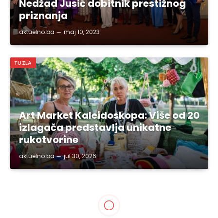
Nedžad Jusić dobitnik prestižnog
priznanja
aktuelno.ba
maj 10, 2023
TUZLA
Art Market Kaleidoskopa: Više od 20
izlagača predstavlja unikatne
rukotvorine
aktuelno.ba
jul 30, 2026