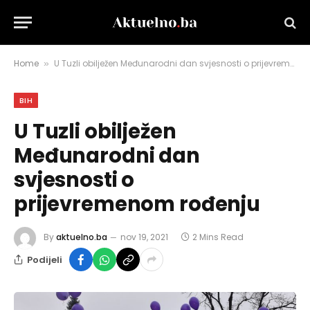
Home
U Tuzli obilježen Međunarodni dan svjesnosti o prijevremenom rođenju
»
BIH
U Tuzli obilježen
Međunarodni dan
svjesnosti o
prijevremenom rođenju
By
aktuelno.ba
nov 19, 2021
2 Mins Read
Podijeli