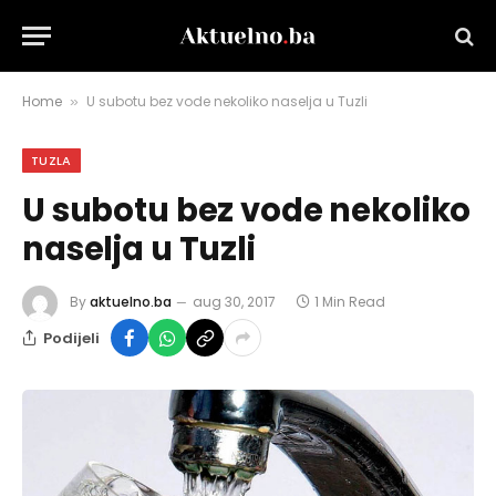
Home
U subotu bez vode nekoliko naselja u Tuzli
»
TUZLA
U subotu bez vode nekoliko
naselja u Tuzli
By
aktuelno.ba
aug 30, 2017
1 Min Read
Podijeli