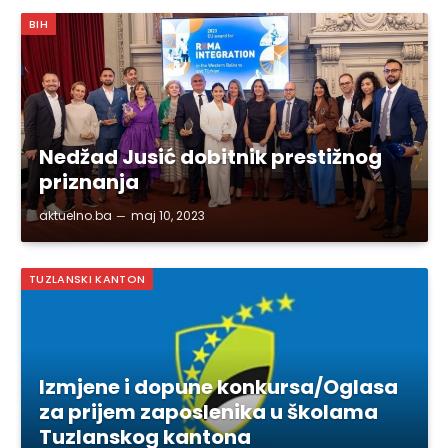
BIH
Nedžad Jusić dobitnik prestižnog
priznanja
aktuelno.ba
maj 10, 2023
TUZLANSKI KANTON
Izmjene i dopune konkursa/Oglasa
za prijem zaposlenika u školama
Tuzlanskog kantona