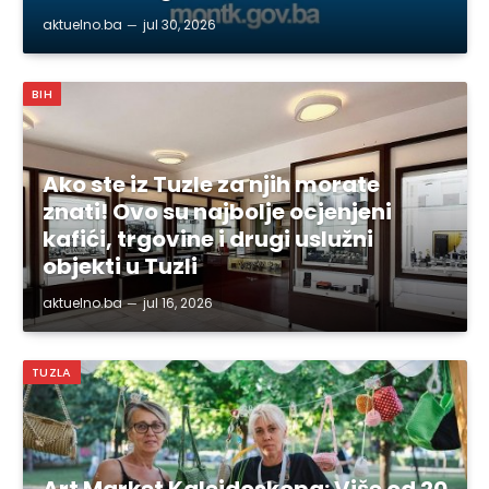
aktuelno.ba
jul 30, 2026
BIH
Ako ste iz Tuzle za njih morate
znati! Ovo su najbolje ocjenjeni
kafići, trgovine i drugi uslužni
objekti u Tuzli
aktuelno.ba
jul 16, 2026
TUZLA