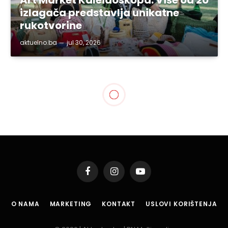
Art Market Kaleidoskopa: Više od 20
izlagača predstavlja unikatne
rukotvorine
aktuelno.ba
jul 30, 2026
TUZLA
Uspješno završena 6.
Tuzlanska biciklijada
By
aktuelno.ba
aug 27, 2017
1 Min Read
Podijeli