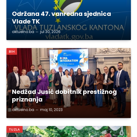
Održana 47. vanredna sjednica
Vlade TK
aktuelno.ba
jul 30, 2026
BIH
Nedžad Jusić dobitnik prestižnog
priznanja
aktuelno.ba
maj 10, 2023
TUZLA