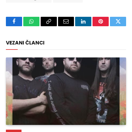
Facebook
WhatsApp
Copy
Email
LinkedIn
Pinterest
Twitte
Link
VEZANI ČLANCI