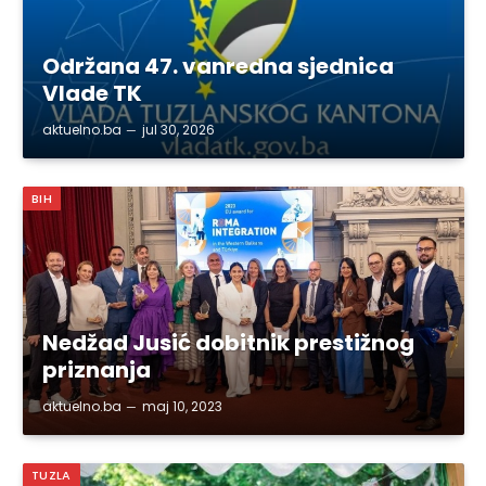
Održana 47. vanredna sjednica
Vlade TK
aktuelno.ba
jul 30, 2026
BIH
Nedžad Jusić dobitnik prestižnog
priznanja
aktuelno.ba
maj 10, 2023
TUZLA