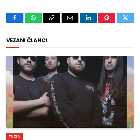
Facebook
WhatsApp
Copy
Email
LinkedIn
Pinterest
Twitte
Link
VEZANI ČLANCI
TUZLA