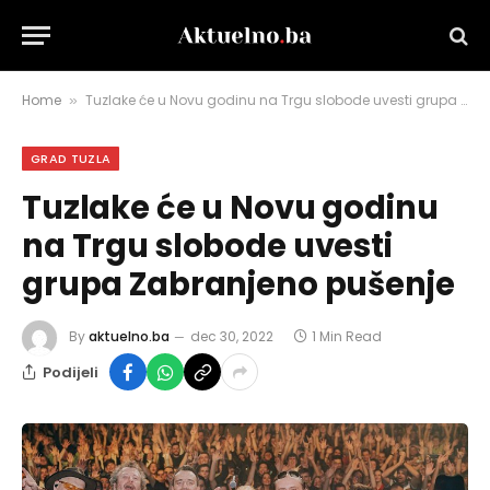
Home
Tuzlake će u Novu godinu na Trgu slobode uvesti grupa Zabranjeno pušenje
»
GRAD TUZLA
Tuzlake će u Novu godinu
na Trgu slobode uvesti
grupa Zabranjeno pušenje
By
aktuelno.ba
dec 30, 2022
1 Min Read
Podijeli