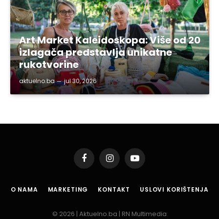
Art Market Kaleidoskopa: Više od 20
izlagača predstavlja unikatne
rukotvorine
aktuelno.ba
jul 30, 2026
Facebook
Instagram
YouTube
O NAMA
MARKETING
KONTAKT
USLOVI KORIŠTENJA
© 2026 | Aktuelno.ba | RN Multimedia