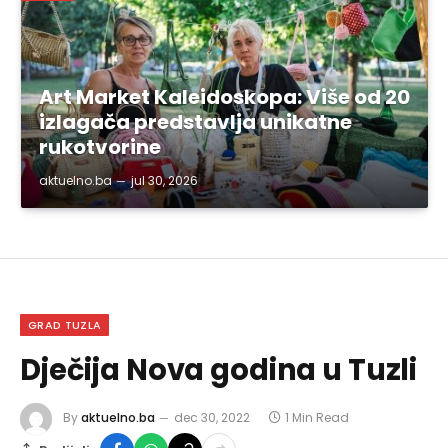
Art Market Kaleidoskopa: Više od 20
izlagača predstavlja unikatne
rukotvorine
aktuelno.ba
jul 30, 2026
GRAD TUZLA
Dječija Nova godina u Tuzli
By
aktuelno.ba
dec 30, 2022
1 Min Read