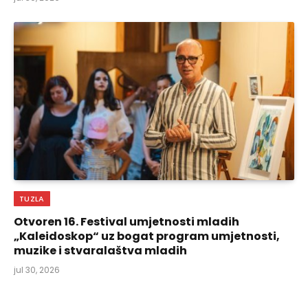
TUZLA
Otvoren 16. Festival umjetnosti mladih
„Kaleidoskop“ uz bogat program umjetnosti,
muzike i stvaralaštva mladih
jul 30, 2026