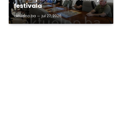
festivala
aktuelno.ba
jul 27, 2026