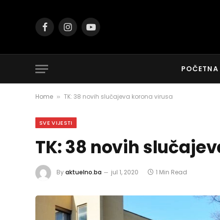
Facebook
Instagram
YouTube
POČETNA
Home
TK: 38 novih slučajeva korona virusa
»
SVE VIJESTI
TK: 38 novih slučaje
By
aktuelno.ba
jul 1, 2020
1 Min Read