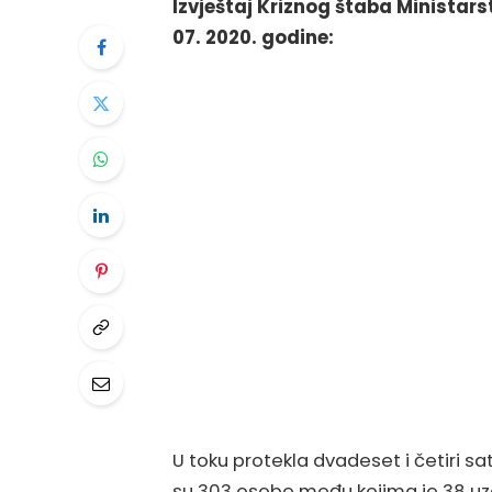
Izvještaj Kriznog štaba Ministar
07. 2020. godine:
U toku protekla dvadeset i četiri 
su 303 osobe među kojima je 38 uzora