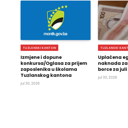
TUZLANSKI KANTON
TUZLANSKI KAN
Izmjene i dopune
Uplaćena eg
konkursa/Oglasa za prijem
naknada za
zaposlenika u školama
borce za jul
Tuzlanskog kantona
jul 30, 2026
jul 30, 2026