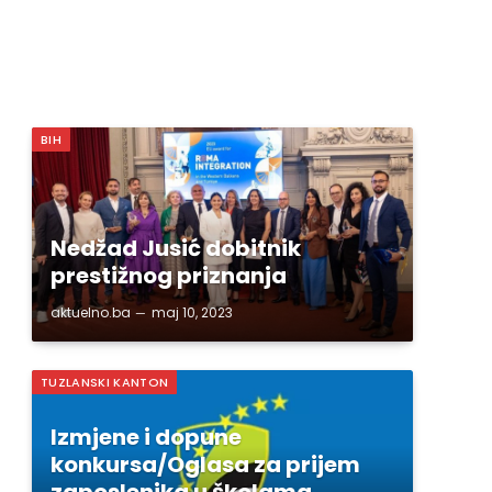
BIH
Nedžad Jusić dobitnik
prestižnog priznanja
aktuelno.ba
maj 10, 2023
TUZLANSKI KANTON
Izmjene i dopune
konkursa/Oglasa za prijem
zaposlenika u školama