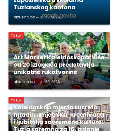
Tuzlanskog kantona
aktuelno.ba
jul 30, 2026
TUZLA
Art Market Kaleidoskopa: Više
od 20 izlagača predstavlja
unikatne rukotvorine
aktuelno.ba
jul 30, 2026
TUZLA
Kaleidoskop mjesto susreta
mladih umjetnika, kreativaca
i ljubitelja savremene kulture:
Tuzla spremna za 16. izdanje