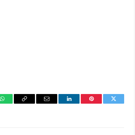
k
WhatsApp
Copy
Email
LinkedIn
Pinterest
Twitter
Link