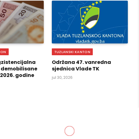
TON
TUZLANSKI KANTON
zistencijalna
Održana 47. vanredna
 demobilisane
sjednica Vlade TK
i 2026. godine
jul 30, 2026