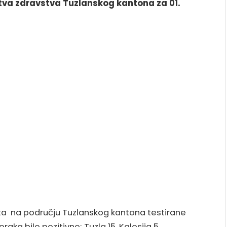
stva zdravstva Tuzlanskog kantona za 01.
sata na području Tuzlanskog kantona testirane
ka bilo pozitivno; Tuzla 15, Kalesija 5,