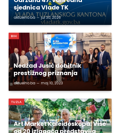
sjednica Vlade TK
aktuelno.ba
jul 30, 2026
BIH
Nedžad Jusić dobitnik
prestižnog priznanja
aktuelno.ba
maj 10, 2023
TUZLA
Art Market Kaleidoskopa: Više
od 20 izlagača predstavlja