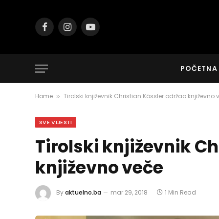
Facebook
Instagram
YouTube
POČETNA
Home
Tirolski književnik Christian Kössler održao književno 
»
SVE VIJESTI
Tirolski književnik C
književno veče
By
aktuelno.ba
mar 29, 2018
1 Min Read