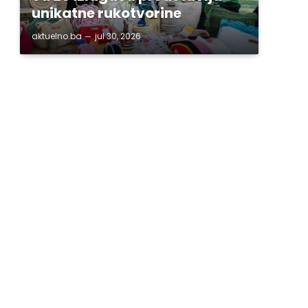
unikatne rukotvorine
aktuelno.ba
jul 30, 2026