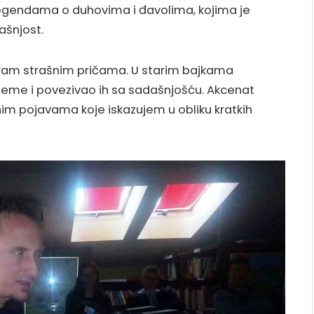
 legendama o duhovima i đavolima, kojima je
ašnjost.
niram strašnim pričama. U starim bajkama
eme i povezivao ih sa sadašnjošću. Akcenat
im pojavama koje iskazujem u obliku kratkih