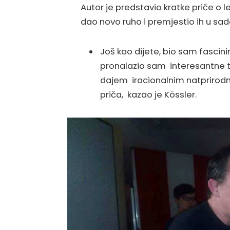
Autor je predstavio kratke priče o
dao novo ruho i premjestio ih u sad
Još kao dijete, bio sam fasci
pronalazio sam interesantne t
dajem iracionalnim natprirodn
priča, kazao je Kössler.