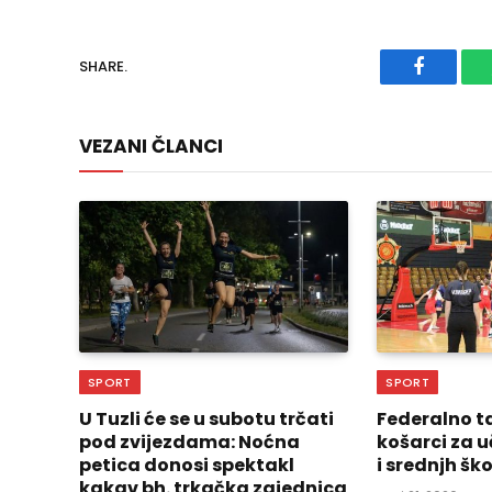
SHARE.
Faceboo
VEZANI ČLANCI
SPORT
SPORT
U Tuzli će se u subotu trčati
Federalno t
pod zvijezdama: Noćna
košarci za 
petica donosi spektakl
i srednjh šk
kakav bh. trkačka zajednica