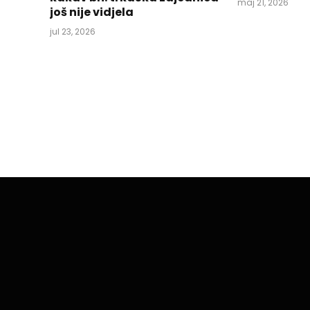
maj 21, 2026
još nije vidjela
jul 23, 2026
SPORT
Danas okupljanje no
BiH
By
aktuelno.ba
nov 8, 2021
1 Min Read