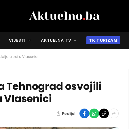
VIJESTI
AKTUELNA TV
TK TURIZAM
ja u trci u Vlasenici
 Tehnograd osvojili
u Vlasenici
Podijeli