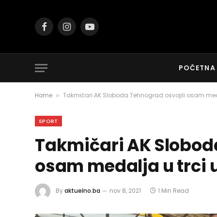
Facebook
Instagram
YouTube
POČETNA
Home
Takmičari AK Sloboda Tehnograd osvojili osam medal
»
SPORT
Takmičari AK Sloboda
osam medalja u trci 
By
aktuelno.ba
nov 8, 2021
1 Min Read