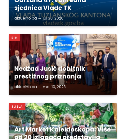
sjednica Vlade TK
aktuelno.ba
jul 30, 2026
BIH
Nedžad Jusić dobitnik
prestižnog priznanja
aktuelno.ba
maj 10, 2023
TUZLA
Art Market Kaleidoskopa: Više
od 20 izlagača predstavlja