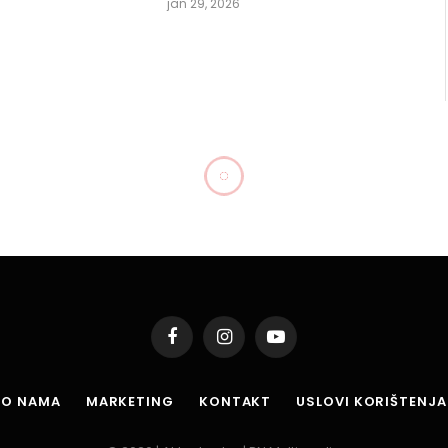
jan 29, 2026
gometne reprezentacije
Podijeli