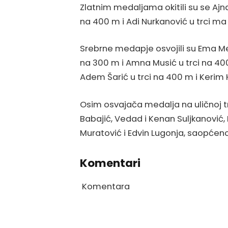
Zlatnim medaljama okitili su se Ajna
na 400 m i Adi Nurkanović u trci ma
Srebrne medapje osvojili su Ema Meš
na 300 m i Amna Musić u trci na 40
Adem Šarić u trci na 400 m i Kerim H
Osim osvajača medalja na uličnoj trci
Babajić, Vedad i Kenan Suljkanović
Muratović i Edvin Lugonja, saopćen
Komentari
Komentara