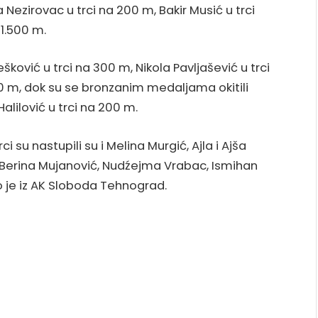
 Nezirovac u trci na 200 m, Bakir Musić u trci
 1.500 m.
ković u trci na 300 m, Nikola Pavljašević u trci
0 m, dok su se bronzanim medaljama okitili
alilović u trci na 200 m.
 su nastupili su i Melina Murgić, Ajla i Ajša
, Berina Mujanović, Nudźejma Vrabac, Ismihan
o je iz AK Sloboda Tehnograd.