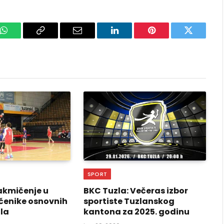
k
WhatsApp
Copy
Email
LinkedIn
Pinterest
Twitter
Link
SPORT
akmičenje u
BKC Tuzla: Večeras izbor
učenike osnovnih
sportiste Tuzlanskog
ola
kantona za 2025. godinu