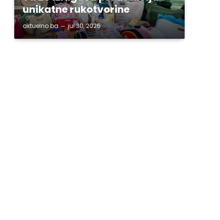
unikatne rukotvorine
aktuelno.ba
jul 30, 2026