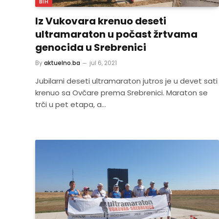
BIH
Iz Vukovara krenuo deseti
ultramaraton u počast žrtvama
genocida u Srebrenici
By
aktuelno.ba
jul 6, 2021
Jubilarni deseti ultramaraton jutros je u devet sati
krenuo sa Ovčare prema Srebrenici. Maraton se
trči u pet etapa, a…