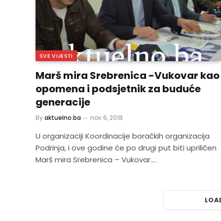
SVE VIJESTI
Marš mira Srebrenica -Vukovar kao
opomena i podsjetnik za buduće
generacije
By
aktuelno.ba
nov 6, 2018
U organizaciji Koordinacije boračkih organizacija
Podrinja, i ove godine će po drugi put biti upriličen
Marš mira Srebrenica – Vukovar.…
LOA