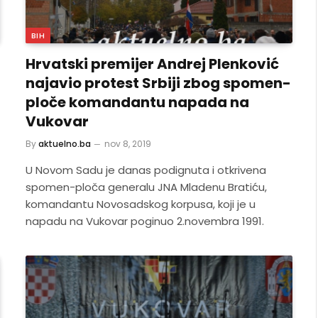
BIH
Hrvatski premijer Andrej Plenković
najavio protest Srbiji zbog spomen-
ploče komandantu napada na
Vukovar
By
aktuelno.ba
nov 8, 2019
U Novom Sadu je danas podignuta i otkrivena
spomen-ploča generalu JNA Mladenu Bratiću,
komandantu Novosadskog korpusa, koji je u
napadu na Vukovar poginuo 2.novembra 1991.