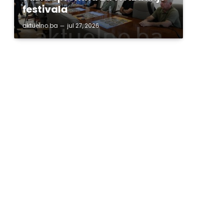
festivala
aktuelno.ba
jul 27, 2026