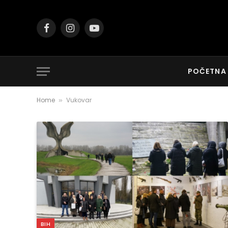
Facebook
Instagram
YouTube
POČETNA
Home
Vukovar
»
BIH