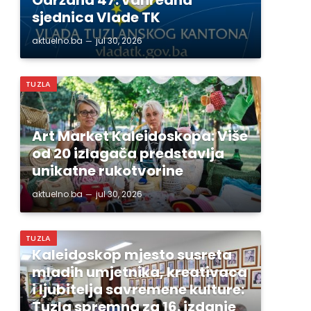
sjednica Vlade TK
aktuelno.ba
jul 30, 2026
TUZLA
Art Market Kaleidoskopa: Više
od 20 izlagača predstavlja
unikatne rukotvorine
aktuelno.ba
jul 30, 2026
TUZLA
Kaleidoskop mjesto susreta
mladih umjetnika, kreativaca
i ljubitelja savremene kulture:
Tuzla spremna za 16. izdanje