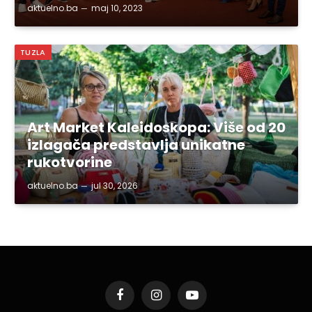
aktuelno.ba
maj 10, 2023
TUZLA
Art Market Kaleidoskopa: Više od 20
izlagača predstavlja unikatne
rukotvorine
aktuelno.ba
jul 30, 2026
Facebook
Instagram
YouTube