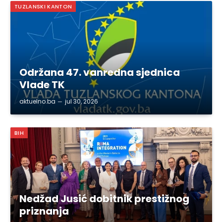
TUZLANSKI KANTON
Održana 47. vanredna sjednica
Vlade TK
aktuelno.ba
jul 30, 2026
BIH
Nedžad Jusić dobitnik prestižnog
priznanja