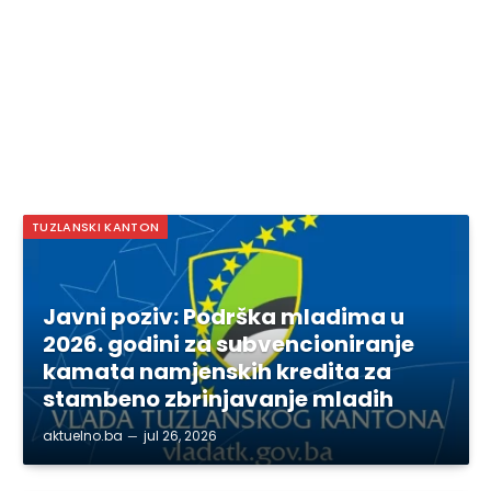
TUZLANSKI KANTON
Javni poziv: Podrška mladima u
2026. godini za subvencioniranje
kamata namjenskih kredita za
stambeno zbrinjavanje mladih
aktuelno.ba
jul 26, 2026