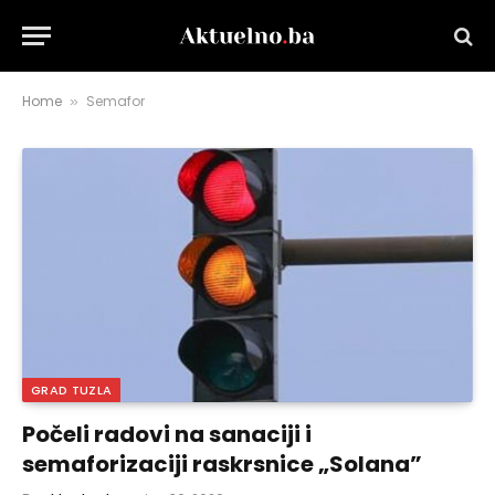
Home
Semafor
»
GRAD TUZLA
Počeli radovi na sanaciji i
semaforizaciji raskrsnice „Solana”