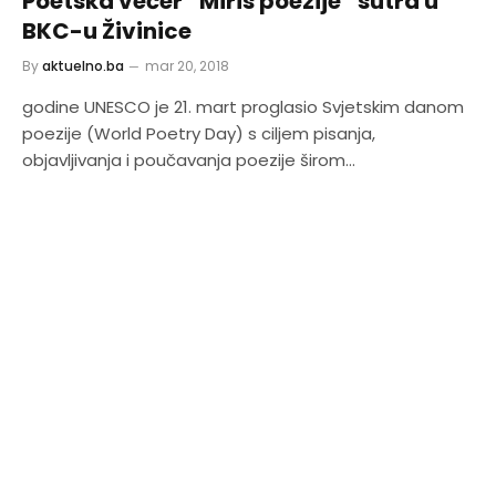
Poetska večer “Miris poezije“ sutra u
BKC-u Živinice
By
aktuelno.ba
mar 20, 2018
godine UNESCO je 21. mart proglasio Svjetskim danom
poezije (World Poetry Day) s ciljem pisanja,
objavljivanja i poučavanja poezije širom…