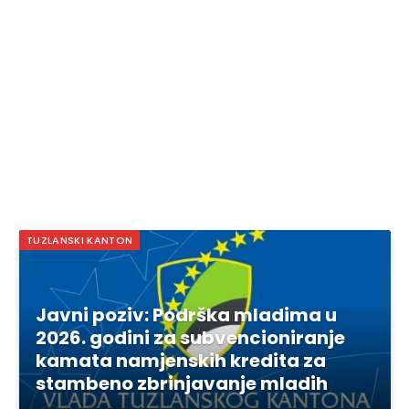
TUZLANSKI KANTON
Javni poziv: Podrška mladima u
2026. godini za subvencioniranje
kamata namjenskih kredita za
stambeno zbrinjavanje mladih