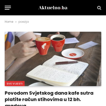
Home
poezija
»
SVE VIJESTI
Povodom Svjetskog dana kafe sutra
platite račun stihovima u 12 bh.
gradova