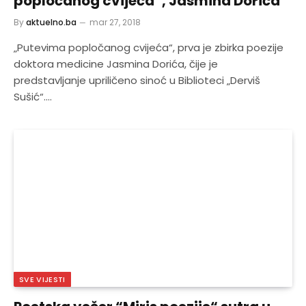
popločanog cvijeća“, Jasmina Dorića
By
aktuelno.ba
mar 27, 2018
„Putevima popločanog cvijeća“, prva je zbirka poezije
doktora medicine Jasmina Dorića, čije je
predstavljanje upriličeno sinoć u Biblioteci „Derviš
Sušić“.…
SVE VIJESTI