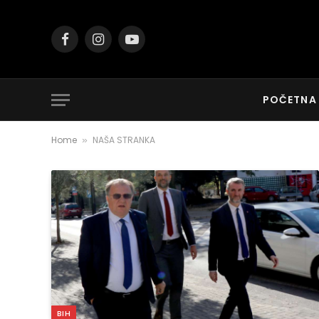
Facebook
Instagram
YouTube
POČETNA
Home
NAŠA STRANKA
»
BIH