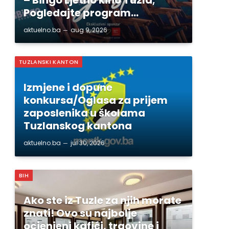
Pogledajte program…
aktuelno.ba
aug 9, 2026
TUZLANSKI KANTON
Izmjene i dopune
konkursa/Oglasa za prijem
zaposlenika u školama
Tuzlanskog kantona
aktuelno.ba
jul 30, 2026
BIH
Ako ste iz Tuzle za njih morate
znati! Ovo su najbolje
ocjenjeni kafići, trgovine i