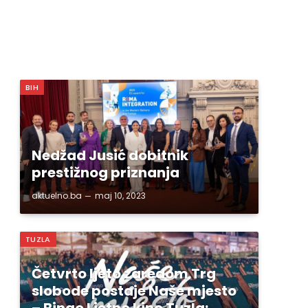
BIH
Nedžad Jusić dobitnik
prestižnog priznanja
aktuelno.ba
maj 10, 2023
TUZLA
Četvrto ljeto zaredom Trg
slobode postaje Naše mjesto
– Bingo Ljetno kino Tuzla;