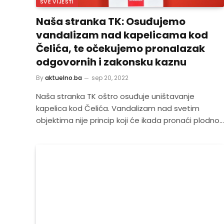
SVE VIJESTI
Naša stranka TK: Osuđujemo
vandalizam nad kapelicama kod
Čelića, te očekujemo pronalazak
odgovornih i zakonsku kaznu
By
aktuelno.ba
sep 20, 2022
Naša stranka TK oštro osuđuje uništavanje
kapelica kod Čelića. Vandalizam nad svetim
objektima nije princip koji će ikada pronaći plodno…