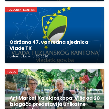
TUZLANSKI KANTON
Održana 47. vanredna sjednica
Vlade TK
aktuelno.ba
jul 30, 2026
TUZLA
Art Market Kaleidoskopa: Više od 20
izlagača predstavlja unikatne