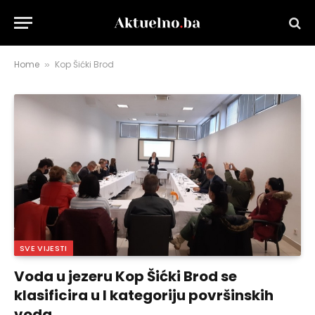
Home
Kop Šićki Brod
»
SVE VIJESTI
Voda u jezeru Kop Šićki Brod se
klasificira u I kategoriju površinskih
voda