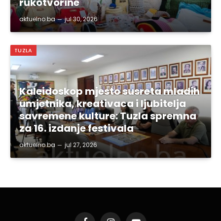
rukotvorine
aktuelno.ba
jul 30, 2026
TUZLA
Kaleidoskop mjesto susreta mladih
umjetnika, kreativaca i ljubitelja
savremene kulture: Tuzla spremna
za 16. izdanje festivala
aktuelno.ba
jul 27, 2026