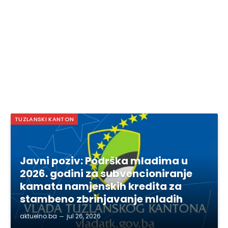
TUZLANSKI KANTON
Javni poziv: Podrška mladima u
2026. godini za subvencioniranje
kamata namjenskih kredita za
stambeno zbrinjavanje mladih
aktuelno.ba
jul 26, 2026