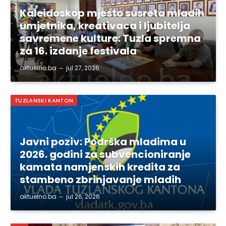
Kaleidoskop mjesto susreta mladih
umjetnika, kreativaca i ljubitelja
savremene kulture: Tuzla spremna
za 16. izdanje festivala
aktuelno.ba
jul 27, 2026
TUZLANSKI KANTON
Javni poziv: Podrška mladima u
2026. godini za subvencioniranje
kamata namjenskih kredita za
stambeno zbrinjavanje mladih
aktuelno.ba
jul 26, 2026