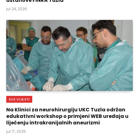
ustanove FINRA Tuzla
jul 24, 2026
SVE VIJESTI
Na Klinici za neurohirurgiju UKC Tuzla održan
edukativni workshop o primjeni WEB uređaja u
liječenju intrakranijalnih aneurizmi
jul 17, 2026