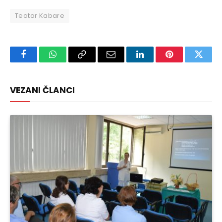
Teatar Kabare
Facebook
WhatsApp
Copy
Email
LinkedIn
Pinterest
Twitte
Link
VEZANI ČLANCI