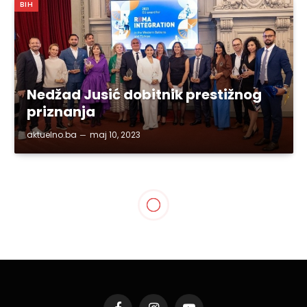
BIH
Nedžad Jusić dobitnik prestižnog
priznanja
aktuelno.ba
maj 10, 2023