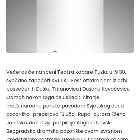
Večeras će na sceni Teatra kabare Tuzla, u 19 30,
svečano započeti XVI TKT Fest otvaranjem izložbi
posvećenih Dušku Trifunoviću i Dušanu Kovačeviću.
Odmah nakon toga će uslijediti čitanje
međunarodne poruke povodom Svjetskog dana
pozorišta i predstava ‘’Slučaj: Rupa’’ autora Ežena
Joneska, dok režiju potpisuje Angelči Ilievski.
Beogradsko dramsko pozorište ovom izvrsnom
predstavom nastavlja suradnju s Teatrom kabare