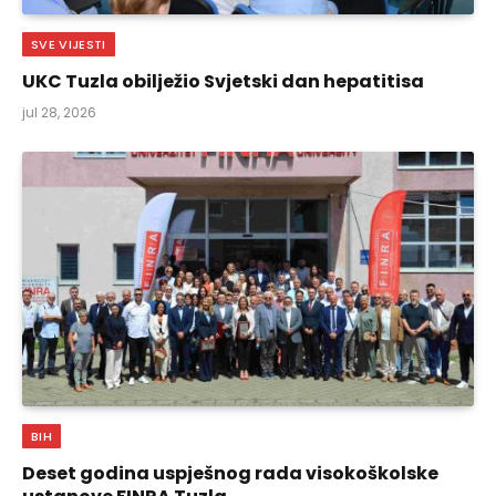
SVE VIJESTI
UKC Tuzla obilježio Svjetski dan hepatitisa
jul 28, 2026
BIH
Deset godina uspješnog rada visokoškolske