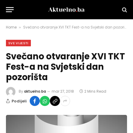
Home
Svečano otvaranje XVI TKT Fest-a na Svjetski dan pozorišta
»
SVE VIJESTI
Svečano otvaranje XVI TKT
Fest-a na Svjetski dan
pozorišta
By
aktuelno.ba
mar 27, 2018
2 Mins Read
Podijeli