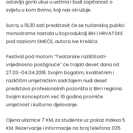
ostavlja gorki ukus u ustima i budi zapitanost o
svijetu u kom živimo, koji nas okružuje.
Sutra, u 19,30 sati predstavit će se tuzlanskoj publici
monodrama nastala u koprodukciji BiH I HRVATSKE
pod nazivom SMEĆE, autora Ive Krešića.
Festival pod motom ‘’Teatarske različitosti-
vrijednosno postignuće’’ će trajati devet dana od
27.03.-04.04.2018. Svojim bogatim, kvalitetnim i
različitim umjetničkim sadržajem nudi deset
predstava profesionalnih pozorišta iz BiH i regiona.
Svojim konceptom već 16 godina promiče
umjetnost i kulturno djelovanje.
Cijena ulaznice 7 KM, za studente uz pokaz Indexa 5
KM. Rezervacije i informacije na broj telefona: 035