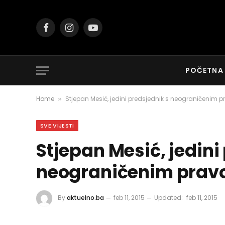
Facebook
Instagram
YouTube
POČETNA
Home
Stjepan Mesić, jedini predsjednik s neograničenim 
»
SVE VIJESTI
Stjepan Mesić, jedini
neograničenim prav
By
aktuelno.ba
feb 11, 2015
Updated:
feb 11, 2015