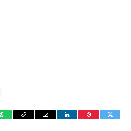
k
WhatsApp
Copy
Email
LinkedIn
Pinterest
Twitter
Link