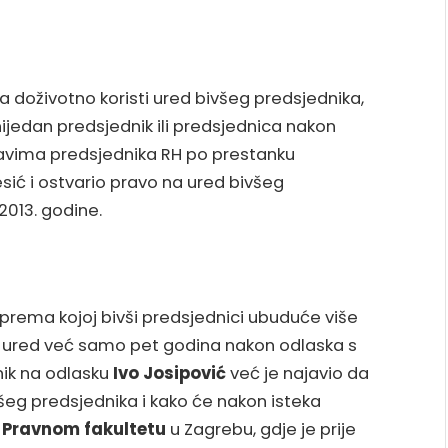
da doživotno koristi ured bivšeg predsjednika,
nijedan predsjednik ili predsjednica nakon
avima predsjednika RH po prestanku
sić i ostvario pravo na ured bivšeg
2013. godine.
rema kojoj bivši predsjednici ubuduće više
j ured već samo pet godina nakon odlaska s
nik na odlasku
Ivo Josipović
već je najavio da
ivšeg predsjednika i kako će nakon isteka
a
Pravnom fakultetu
u Zagrebu, gdje je prije