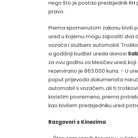
nego što je postao predsjednik RH
pravo.
Prema spomenutom zakonu bivši pre
ured u kojemu mogu zaposliti dva d
vozača i službeni automobil. Trošk
a godišnji budžet ureda donosi
Sab
za ovu godinu za Mesićev ured, koji 
rezervirano je 863.000 kuna. – U 
poput prijevoda dokumenata naruču
automobil s vozačem, ali ti troškov
koristim povremeno, prema potrebi
kao bivšem predsjedniku ured potr
Razgovori s Kinezima