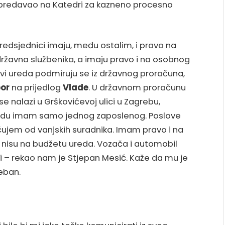
 predavao na Katedri za kazneno procesno
dsjednici imaju, među ostalim, i pravo na
ržavna službenika, a imaju pravo i na osobnog
ovi ureda podmiruju se iz državnog proračuna,
or
na prijedlog
Vlade
. U državnom proračunu
se nalazi u Grškovićevoj ulici u Zagrebu,
uredu imam samo jednog zaposlenog. Poslove
jem od vanjskih suradnika. Imam pravo i na
i nisu na budžetu ureda. Vozača i automobil
 – rekao nam je Stjepan Mesić. Kaže da mu je
eban.