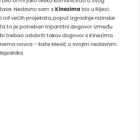
 bilo bi mi jako teško komunicirati iz svog
ržave. Nedavno sam s
Kinezima
bio u Rijeci.
ki od većih projekata, poput izgradnje nizinske
Za to je potreban tripartitni dogovor između
s bi trebao odobriti takav dogovor s Kinezima
ekt nema novca – kaže Mesić o svojim nedavnim
dsjednika.