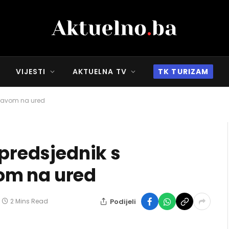
VIJESTI
AKTUELNA TV
TK TURIZAM
pravom na ured
 predsjednik s
om na ured
Podijeli
2 Mins Read