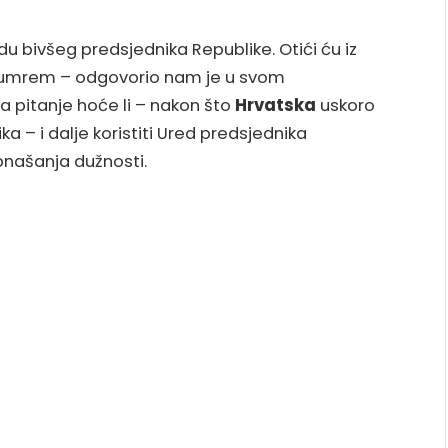
u bivšeg predsjednika Republike. Otići ću iz
 umrem – odgovorio nam je u svom
a pitanje hoće li – nakon što
Hrvatska
uskoro
a – i dalje koristiti Ured predsjednika
bnašanja dužnosti.