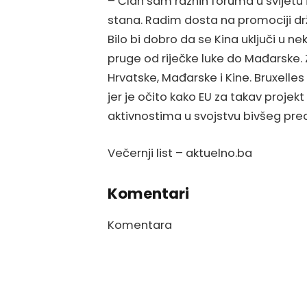
– Član sam raznih foruma u svijetu i
stana. Radim dosta na promociji d
Bilo bi dobro da se Kina uključi u ne
pruge od riječke luke do Mađarske. 
Hrvatske, Mađarske i Kine. Bruxelle
jer je očito kako EU za takav proj
aktivnostima u svojstvu bivšeg pre
Večernji list – aktuelno.ba
Komentari
Komentara