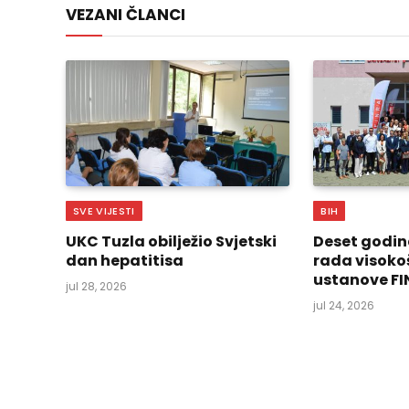
VEZANI ČLANCI
SVE VIJESTI
BIH
UKC Tuzla obilježio Svjetski
Deset godin
dan hepatitisa
rada visoko
ustanove FI
jul 28, 2026
jul 24, 2026