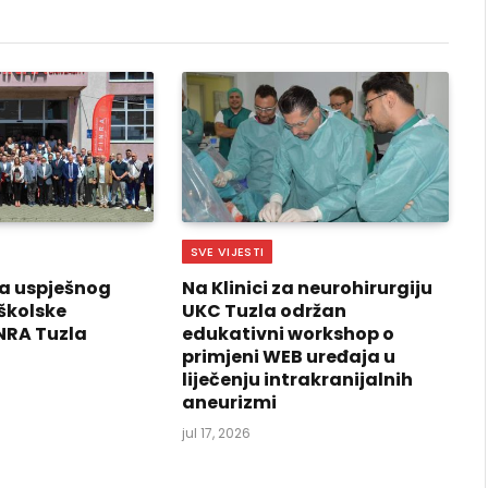
SVE VIJESTI
a uspješnog
Na Klinici za neurohirurgiju
školske
UKC Tuzla održan
NRA Tuzla
edukativni workshop o
primjeni WEB uređaja u
liječenju intrakranijalnih
aneurizmi
jul 17, 2026