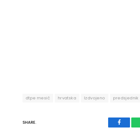
dtpe mesić
hrvatska
Izdvojeno
predsjednik
SHARE.
Faceboo