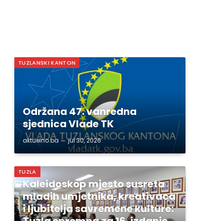
TUZLANSKI KANTON
Održana 47. vanredna
sjednica Vlade TK
aktuelno.ba
jul 30, 2026
TUZLA
Kaleidoskop mjesto susreta
mladih umjetnika, kreativaca
i ljubitelja savremene kulture:
Tuzla spremna za 16. izdanje