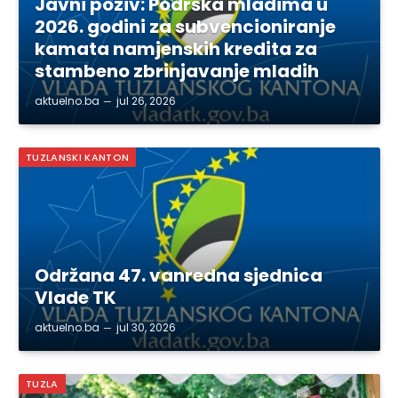
Javni poziv: Podrška mladima u
2026. godini za subvencioniranje
kamata namjenskih kredita za
stambeno zbrinjavanje mladih
aktuelno.ba
jul 26, 2026
TUZLANSKI KANTON
Održana 47. vanredna sjednica
Vlade TK
aktuelno.ba
jul 30, 2026
TUZLA