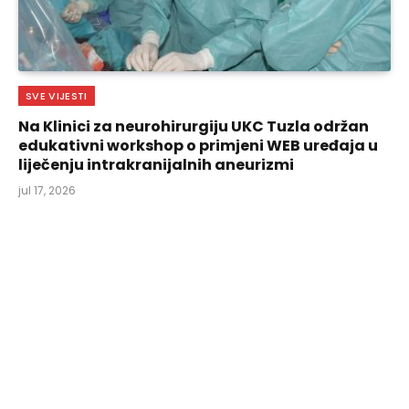
SVE VIJESTI
Na Klinici za neurohirurgiju UKC Tuzla održan
edukativni workshop o primjeni WEB uređaja u
liječenju intrakranijalnih aneurizmi
jul 17, 2026