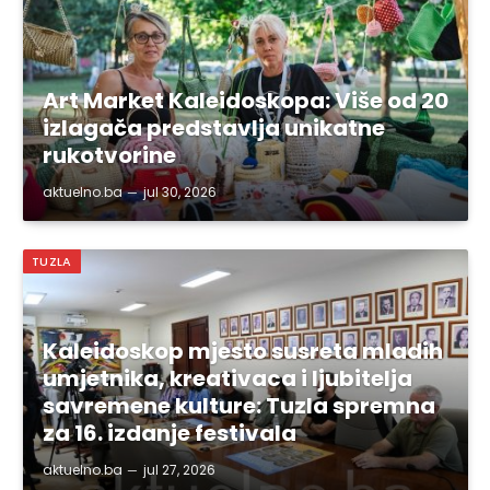
Art Market Kaleidoskopa: Više od 20
izlagača predstavlja unikatne
rukotvorine
aktuelno.ba
jul 30, 2026
TUZLA
Kaleidoskop mjesto susreta mladih
umjetnika, kreativaca i ljubitelja
savremene kulture: Tuzla spremna
za 16. izdanje festivala
aktuelno.ba
jul 27, 2026