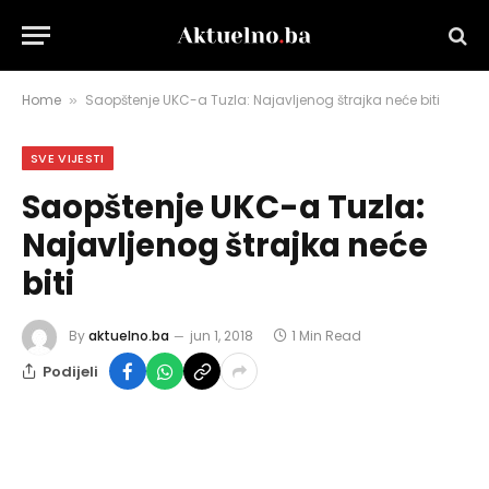
Home
Saopštenje UKC-a Tuzla: Najavljenog štrajka neće biti
»
SVE VIJESTI
Saopštenje UKC-a Tuzla:
Najavljenog štrajka neće
biti
By
aktuelno.ba
jun 1, 2018
1 Min Read
Podijeli