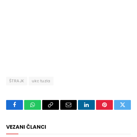
ŠTRAJK
ukc tuzla
Facebook
WhatsApp
Copy
Email
LinkedIn
Pinterest
Twitte
Link
VEZANI ČLANCI