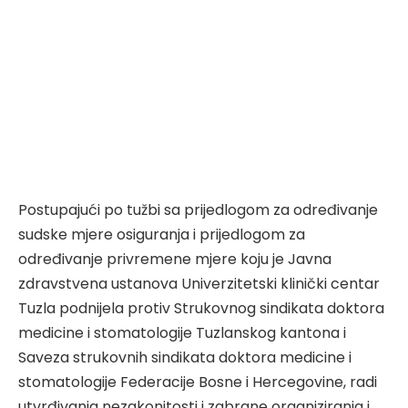
Postupajući po tužbi sa prijedlogom za određivanje
sudske mjere osiguranja i prijedlogom za
određivanje privremene mjere koju je Javna
zdravstvena ustanova Univerzitetski klinički centar
Tuzla podnijela protiv Strukovnog sindikata doktora
medicine i stomatologije Tuzlanskog kantona i
Saveza strukovnih sindikata doktora medicine i
stomatologije Federacije Bosne i Hercegovine, radi
utvrđivanja nezakonitosti i zabrane organiziranja i