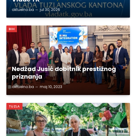
aktuelno.ba
jul 30, 2026
BIH
Nedžad Jusić dobitnik prestižnog
priznanja
aktuelno.ba
maj 10, 2023
TUZLA