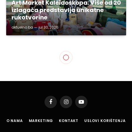
Art Market Kaleidoskopa: Više od 20
izlagača predstavlja unikatne
rukotvorine
aktuelno.ba
jul 30, 2026
Facebook
Instagram
YouTube
O NAMA
MARKETING
KONTAKT
USLOVI KORIŠTENJA