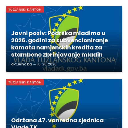
TUZLANSKI KANTON
Javni poziv: Podrška mladima u
2026. godini za subvencioniranje
kamata namjenskih kredita za
stambeno zbrinjavanje mladih
aktuelno.ba
jul 26, 2026
TUZLANSKI KANTON
Održana 47. vanredna sjednica
Vlade TK