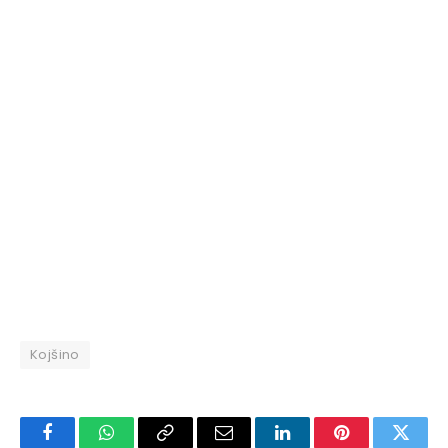
Kojšino
Facebook
WhatsApp
Copy
Email
LinkedIn
Pinterest
Twitte