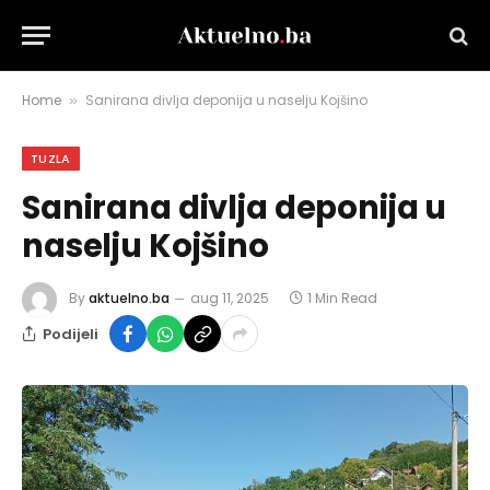
Home
Sanirana divlja deponija u naselju Kojšino
»
TUZLA
Sanirana divlja deponija u
naselju Kojšino
By
aktuelno.ba
aug 11, 2025
1 Min Read
Podijeli