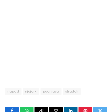
napad
njujork
pucnjava
stradali