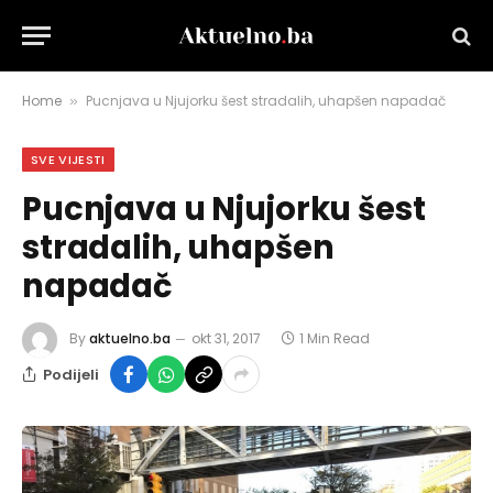
Home
Pucnjava u Njujorku šest stradalih, uhapšen napadač
»
SVE VIJESTI
Pucnjava u Njujorku šest
stradalih, uhapšen
napadač
By
aktuelno.ba
okt 31, 2017
1 Min Read
Podijeli