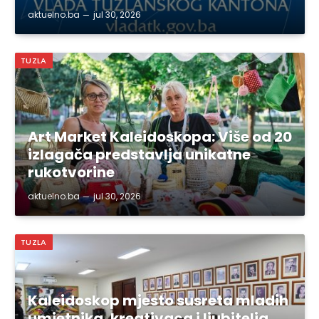
aktuelno.ba
jul 30, 2026
TUZLA
Art Market Kaleidoskopa: Više od 20
izlagača predstavlja unikatne
rukotvorine
aktuelno.ba
jul 30, 2026
TUZLA
Kaleidoskop mjesto susreta mladih
umjetnika, kreativaca i ljubitelja