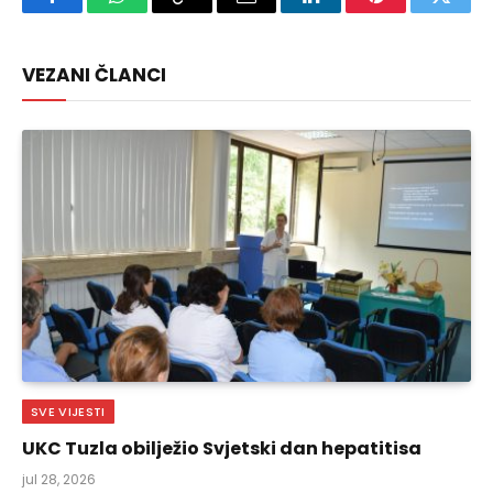
Facebook
WhatsApp
Copy
Email
LinkedIn
Pinterest
Twitte
Link
VEZANI ČLANCI
SVE VIJESTI
UKC Tuzla obilježio Svjetski dan hepatitisa
jul 28, 2026