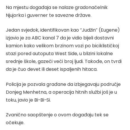
Na mjestu događaja se nalaze gradonačelnik
Njujorka i guverner te savezne države.
Jedan svjedok, identifikovan kao “Judžin” (Eugene)
izjavio je za ABC kanal 7 da je vidio bijeli dostavni
kamion kako velikom brzinom vozi po biciklističkoj
stazi pored autoputa West Side, u blizini lokalne
srednje škole, gazeći veći broj ljudi. Takođe, on tvrdi
da je čuo devet ili deset ispaljenih hitaca.
Policija je pozvala građane da izbjegavaju područje
Donjeg Menhetna, a operacija hitnih službi još je u
toku, javio je Bi-Bi-Si.
Zvanično saopštenje o ovom događaju tek se
očekuje.