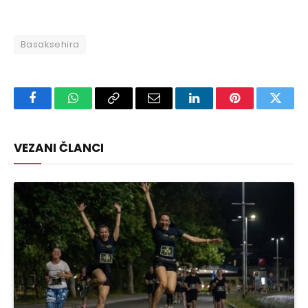
Basaksehira
Facebook
WhatsApp
Copy
Email
LinkedIn
Pinterest
Twitte
Link
VEZANI ČLANCI