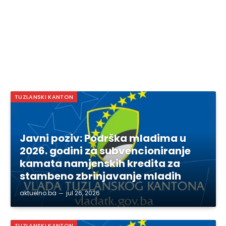
TUZLANSKI KANTON
Javni poziv: Podrška mladima u
2026. godini za subvencioniranje
kamata namjenskih kredita za
stambeno zbrinjavanje mladih
aktuelno.ba
jul 26, 2026
TUZLANSKI KANTON