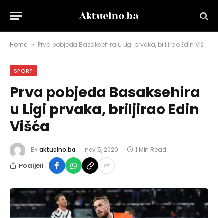
Home
Prva pobjeda Basaksehira u Ligi prvaka, briljirao Edin Višća
»
SPORT
Prva pobjeda Basaksehira
u Ligi prvaka, briljirao Edin
Višća
By
aktuelno.ba
nov 5, 2020
1 Min Read
Podijeli