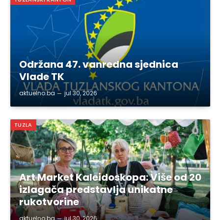
Održana 47. vanredna sjednica
Vlade TK
aktuelno.ba
jul 30, 2026
TUZLA
Art Market Kaleidoskopa: Više od 20
izlagača predstavlja unikatne
rukotvorine
aktuelno.ba
jul 30, 2026