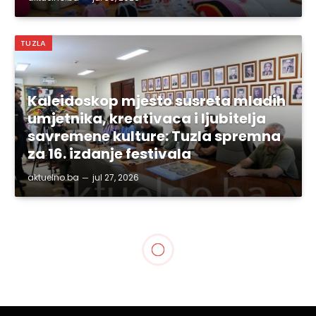
TUZLA
Kaleidoskop mjesto susreta mladih
umjetnika, kreativaca i ljubitelja
savremene kulture: Tuzla spremna
za 16. izdanje festivala
aktuelno.ba
jul 27, 2026
SPORT
Mečevi rukometne