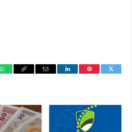
k
WhatsApp
Copy
Email
LinkedIn
Pinterest
Twitter
Link