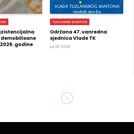
TON
TUZLANSKI KANTON
zistencijalna
Održana 47. vanredna
 demobilisane
sjednica Vlade TK
i 2026. godine
jul 30, 2026