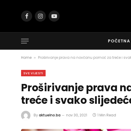
Facebook
Instagram
YouTube
POČETNA
Home
Proširivanje prava na novčanu pomoć za treće i svako
»
SVE VIJESTI
Proširivanje prava 
treće i svako slijedeć
By
aktuelno.ba
nov 30, 2021
1 Min Read