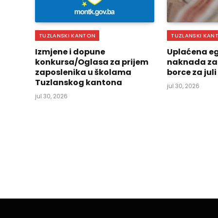
TUZLANSKI KANTON
TUZLANSKI KAN
Izmjene i dopune
Uplaćena eg
konkursa/Oglasa za prijem
naknada za
zaposlenika u školama
borce za jul
Tuzlanskog kantona
jul 30, 2026
jul 30, 2026