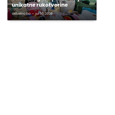
unikatne rukotvorine
aktuelno.ba
jul 30, 2026