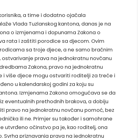
orisnika, a time i dodatno ojačala
 zalaže Vlada Tuzlanskog kantona, danas je na
Zakona o izmjenama i dopunama Zakona o
žrtava rata i zaštiti porodice sa djecom. Ovim
dicama sa troje djece, a ne samo bračnim
, ostvarivanje prava na jednokratnu novčanu
dredbama Zakona, pravo na jednokratnu
i više djece mogu ostvariti roditelji za treće i
ođeno u kalendarskoj godini za koju su
Kantona. Izmjenama Zakona omogućava se da
u iz eventualnih prethodnih brakova, a dobiju
ariti pravo na jednokratnu novčanu pomoć, bez
jednička ili ne. Primjer su također i samohrane
e utvrđeno očinstvo pa je, kao roditelj, ona
 Svrha priznavanja prava na jednokratnu