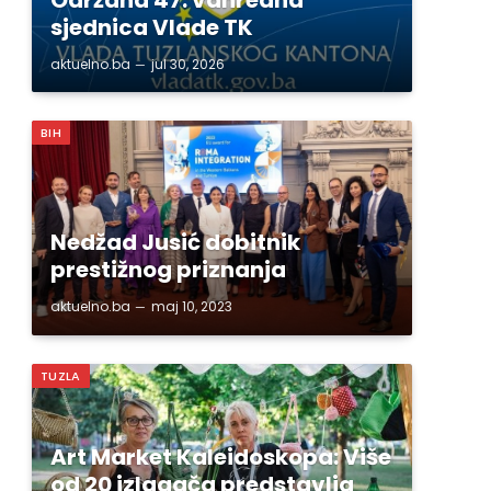
sjednica Vlade TK
aktuelno.ba
jul 30, 2026
BIH
Nedžad Jusić dobitnik
prestižnog priznanja
aktuelno.ba
maj 10, 2023
TUZLA
Art Market Kaleidoskopa: Više
od 20 izlagača predstavlja