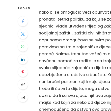
PODIJELI
Kako bi se omogućio veći obuhvat k
pronatalitetna politiku, za koju se
sjednici Vlade utvrđen Prijedlog 
socijalnoj zaštiti , zaštiti civilnih 
dopunama omogućava se svim poro
parovima sa troje zajedničke djece
pomoć. Naime, trenutno važećim o
novčanu pomoć za roditelje sa troje 
svako slijedeće zajedničko dijete r
obezbjeđena sredstva u budžetu 
npr. bračni partneri koji imaju djec
treće ili četvrto dijete, mogu ostv
obzira da li su sva djeca njihova za
majke kod kojih za neko od djece nij
onemogućena da ostvari ovo pravo.