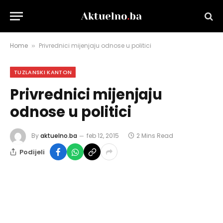
Home
Privrednici mijenjaju odnose u politici
»
TUZLANSKI KANTON
Privrednici mijenjaju
odnose u politici
By
aktuelno.ba
feb 12, 2015
2 Mins Read
Podijeli