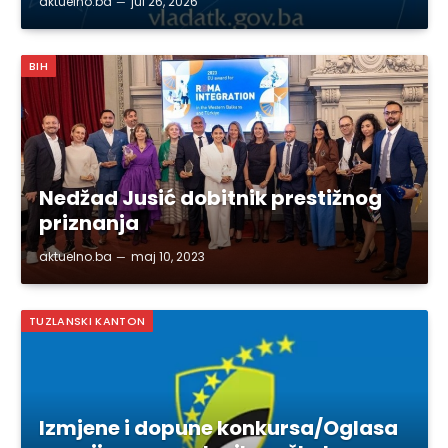
aktuelno.ba
jul 26, 2026
BIH
Nedžad Jusić dobitnik prestižnog
priznanja
aktuelno.ba
maj 10, 2023
TUZLANSKI KANTON
Izmjene i dopune konkursa/Oglasa