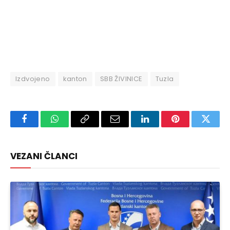
Izdvojeno
kanton
SBB ŽIVINICE
Tuzla
Facebook
WhatsApp
Copy
Email
LinkedIn
Pinterest
Twitte
Link
VEZANI ČLANCI