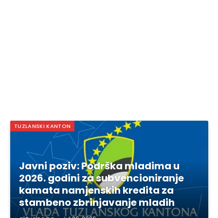
TUZLANSKI KANTON
Javni poziv: Podrška mladima u
2026. godini za subvencioniranje
kamata namjenskih kredita za
stambeno zbrinjavanje mladih