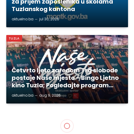
za prijem zaposlenika u školama
Tuzlanskog kantona
aktuelno.ba
jul 30, 2026
TUZLA
Četvrto ljeto zaredom Trg slobode
postaje Naše mjesto – Bingo Ljetno
kino Tuzla; Pogledajte program…
aktuelno.ba
aug 9, 2026