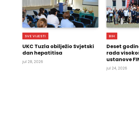
SVE VIJESTI
BIH
UKC Tuzla obilježio Svjetski
Deset godin
dan hepatitisa
rada visoko
ustanove FI
jul 28, 2026
jul 24, 2026