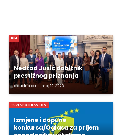
BIH
Nedžad Jusić dobitnik
prestižnog priznanja
aktuelno.ba
maj 10, 2023
TUZLANSKI KANTON
Izmjene i dopune
konkursa/Oglasa za prijem
zaposlenika u školama