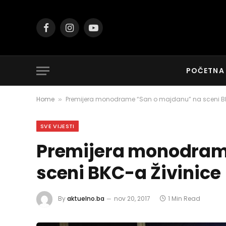
Facebook
Instagram
YouTube
POČETNA
Home
Premijera monodrame “San o majdanu” na sceni BK
»
SVE VIJESTI
Premijera monodram
sceni BKC-a Živinice
By
aktuelno.ba
nov 20, 2017
1 Min Read