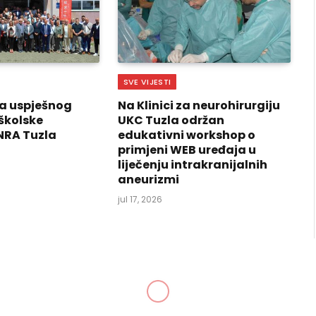
SVE VIJESTI
a uspješnog
Na Klinici za neurohirurgiju
školske
UKC Tuzla održan
NRA Tuzla
edukativni workshop o
primjeni WEB uređaja u
liječenju intrakranijalnih
aneurizmi
jul 17, 2026