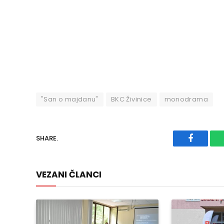
"San o majdanu"
BKC Živinice
monodrama
SHARE.
Faceboo
VEZANI ČLANCI