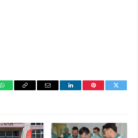
k
WhatsApp
Copy
Email
LinkedIn
Pinterest
Twitter
Link