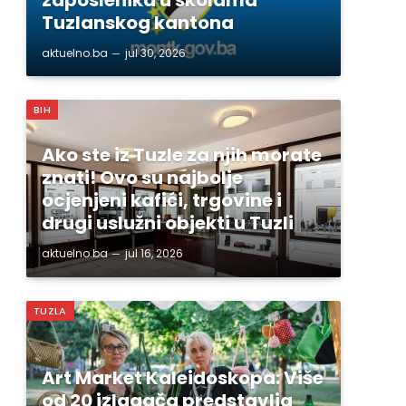
Tuzlanskog kantona
aktuelno.ba
jul 30, 2026
BIH
Ako ste iz Tuzle za njih morate
znati! Ovo su najbolje
ocjenjeni kafići, trgovine i
drugi uslužni objekti u Tuzli
aktuelno.ba
jul 16, 2026
TUZLA
Art Market Kaleidoskopa: Više
od 20 izlagača predstavlja