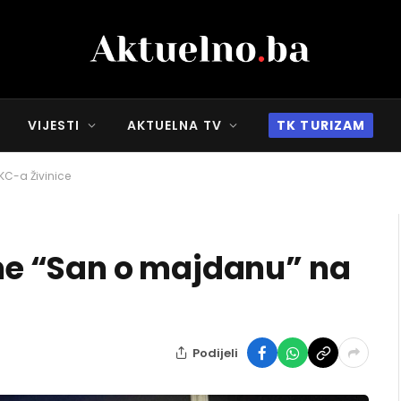
VIJESTI
AKTUELNA TV
TK TURIZAM
C-a Živinice
e “San o majdanu” na
Podijeli