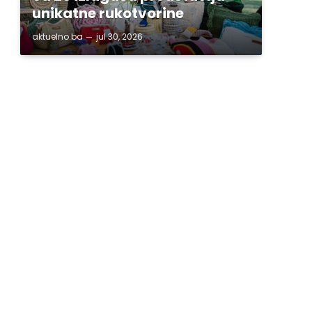
unikatne rukotvorine
aktuelno.ba
jul 30, 2026