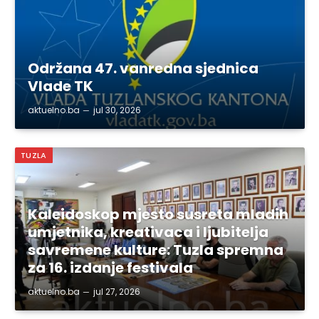
Održana 47. vanredna sjednica
Vlade TK
aktuelno.ba
jul 30, 2026
TUZLA
Kaleidoskop mjesto susreta mladih
umjetnika, kreativaca i ljubitelja
savremene kulture: Tuzla spremna
za 16. izdanje festivala
aktuelno.ba
jul 27, 2026