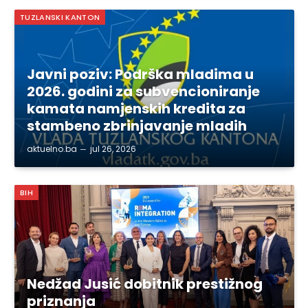
TUZLANSKI KANTON
Javni poziv: Podrška mladima u
2026. godini za subvencioniranje
kamata namjenskih kredita za
stambeno zbrinjavanje mladih
aktuelno.ba
jul 26, 2026
BIH
Nedžad Jusić dobitnik prestižnog
priznanja