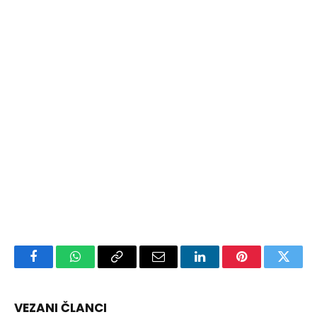
Facebook
WhatsApp
Copy
Email
LinkedIn
Pinterest
Twitte
Link
VEZANI ČLANCI