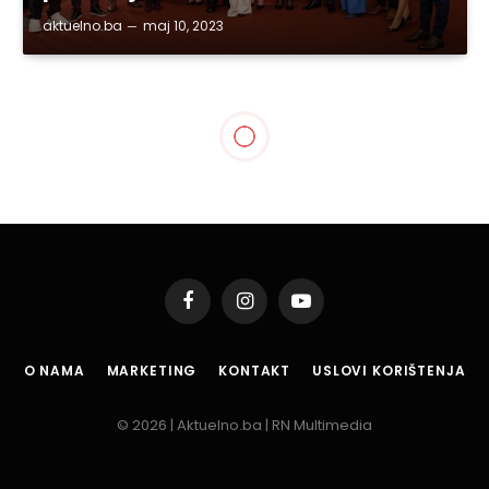
aktuelno.ba
maj 10, 2023
TUZLA
UN rezidentna
koordinatorica u BiH
Spence u Tuzli odala
počast žrtvama Kapije,
sastala se s
gradonačelnikom
Lugavićem