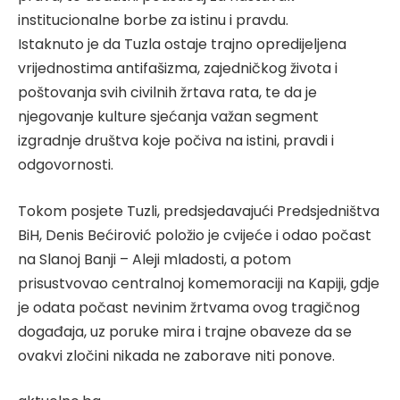
institucionalne borbe za istinu i pravdu.
Istaknuto je da Tuzla ostaje trajno opredijeljena
vrijednostima antifašizma, zajedničkog života i
poštovanja svih civilnih žrtava rata, te da je
njegovanje kulture sjećanja važan segment
izgradnje društva koje počiva na istini, pravdi i
odgovornosti.
Tokom posjete Tuzli, predsjedavajući Predsjedništva
BiH, Denis Bećirović položio je cvijeće i odao počast
na Slanoj Banji – Aleji mladosti, a potom
prisustvovao centralnoj komemoraciji na Kapiji, gdje
je odata počast nevinim žrtvama ovog tragičnog
događaja, uz poruke mira i trajne obaveze da se
ovakvi zločini nikada ne zaborave niti ponove.