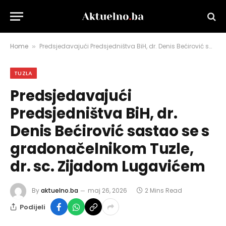
Home
Predsjedavajući Predsjedništva BiH, dr. Denis Bećirović sastao se s gradonačelnikom Tuzle, dr. sc. Zijadom Lugavićem
»
TUZLA
Predsjedavajući
Predsjedništva BiH, dr.
Denis Bećirović sastao se s
gradonačelnikom Tuzle,
dr. sc. Zijadom Lugavićem
By
aktuelno.ba
maj 26, 2026
2 Mins Read
Podijeli