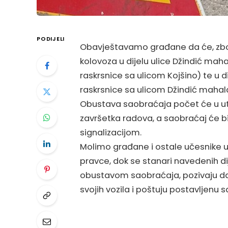
PODIJELI
Obavještavamo građane da će, zbog
kolovoza u dijelu ulice Džindić mah
raskrsnice sa ulicom Kojšino) te u d
raskrsnice sa ulicom Džindić maha
Obustava saobraćaja počet će u utor
završetka radova, a saobraćaj će 
signalizacijom.
Molimo građane i ostale učesnike u
pravce, dok se stanari navedenih d
obustavom saobraćaja, pozivaju da
svojih vozila i poštuju postavljenu 