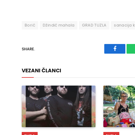
Borić
Džindić mahala
GRAD TUZLA
sanacija 
SHARE.
Faceboo
VEZANI ČLANCI