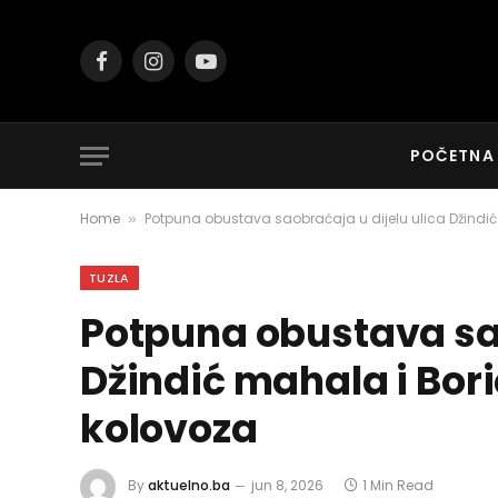
Facebook
Instagram
YouTube
POČETNA
Home
Potpuna obustava saobraćaja u dijelu ulica Džindić
»
TUZLA
Potpuna obustava sao
Džindić mahala i Bor
kolovoza
By
aktuelno.ba
jun 8, 2026
1 Min Read