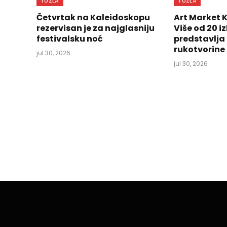
TUZLA
TUZLA
Četvrtak na Kaleidoskopu
Art Market 
rezervisan je za najglasniju
Više od 20 
festivalsku noć
predstavlja
rukotvorine
jul 30, 2026
jul 30, 2026
TUZLA
Hiljade građana uživ
Lončarevića na Trgu 