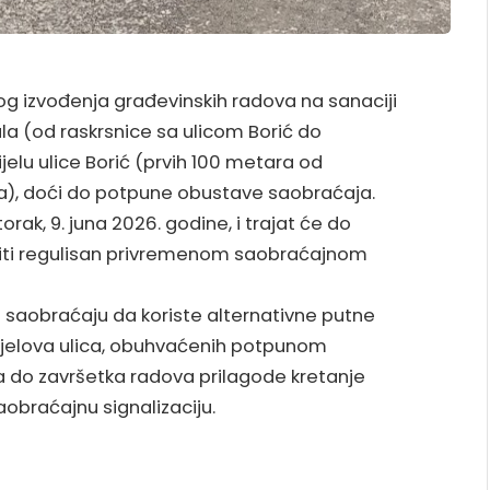
 izvođenja građevinskih radova na sanaciji
ala (od raskrsnice sa ulicom Borić do
ijelu ulice Borić (prvih 100 metara od
la), doći do potpune obustave saobraćaja.
ak, 9. juna 2026. godine, i trajat će do
biti regulisan privremenom saobraćajnom
 saobraćaju da koriste alternativne putne
ijelova ulica, obuhvaćenih potpunom
 do završetka radova prilagode kretanje
saobraćajnu signalizaciju.