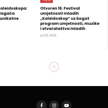
TUZLA
Kaleidoskopa:
Otvoren 16. Festival
izlagača
umjetnosti mladih
 unikatne
„Kaleidoskop“ uz bogat
program umjetnosti, muzike
i stvaralaštva mladih
jul 30, 2026
alo u koncertu Dženana
slobode u Tuzli