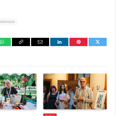
kolovoza
k
WhatsApp
Copy
Email
LinkedIn
Pinterest
Twitter
Link