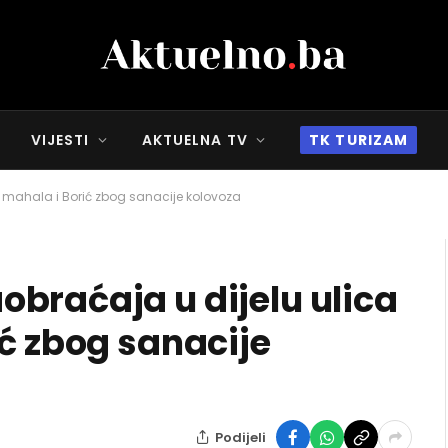
VIJESTI
AKTUELNA TV
TK TURIZAM
 mahala i Borić zbog sanacije kolovoza
braćaja u dijelu ulica
ić zbog sanacije
Podijeli