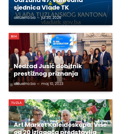
sjednica Vlade TK
aktuelno.ba
jul 30, 2026
BIH
Nedžad Jusić dobitnik
prestižnog priznanja
aktuelno.ba
maj 10, 2023
TUZLA
Art Market Kaleidoskopa: Više
od 20 izlagača predstavlja