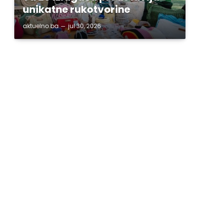
unikatne rukotvorine
aktuelno.ba
jul 30, 2026