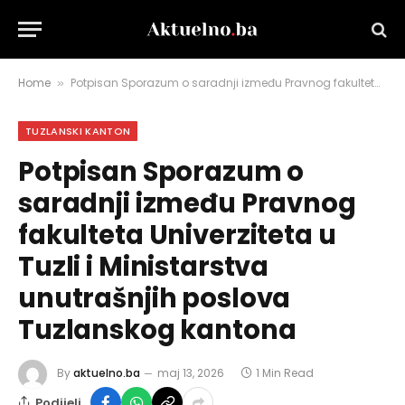
Home
Potpisan Sporazum o saradnji između Pravnog fakulteta Univerziteta u Tuzli i Ministarstva unutrašnjih poslova Tuzlanskog kantona
»
TUZLANSKI KANTON
Potpisan Sporazum o
saradnji između Pravnog
fakulteta Univerziteta u
Tuzli i Ministarstva
unutrašnjih poslova
Tuzlanskog kantona
By
aktuelno.ba
maj 13, 2026
1 Min Read
Podijeli