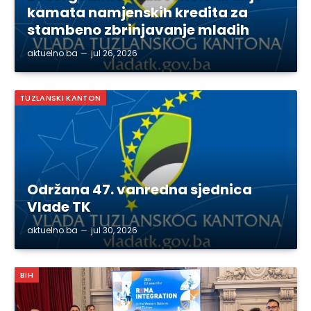
kamata namjenskih kredita za
stambeno zbrinjavanje mladih
aktuelno.ba
jul 26, 2026
TUZLANSKI KANTON
Održana 47. vanredna sjednica
Vlade TK
aktuelno.ba
jul 30, 2026
BIH