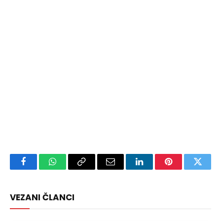
Facebook
WhatsApp
Copy
Email
LinkedIn
Pinterest
Twitte
Link
VEZANI ČLANCI