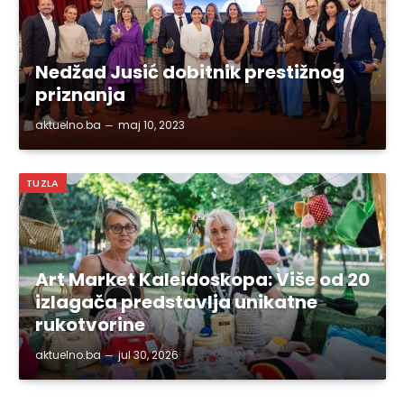
Nedžad Jusić dobitnik prestižnog
priznanja
aktuelno.ba
maj 10, 2023
TUZLA
Art Market Kaleidoskopa: Više od 20
izlagača predstavlja unikatne
rukotvorine
aktuelno.ba
jul 30, 2026